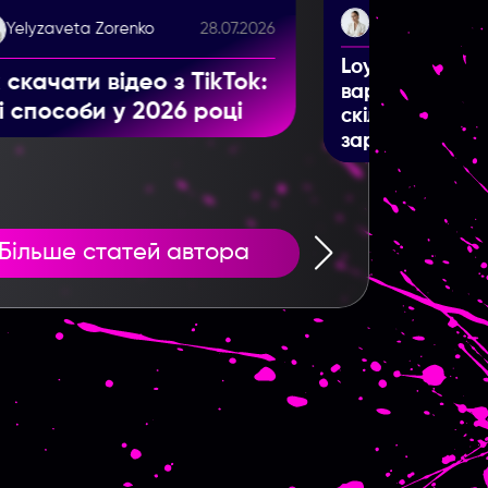
Yelyzaveta Zorenk
Yelyzaveta Zorenko
28.07.2026
Що таке медіаб
yalFans у 2026 році: чи
це і чим займа
рто запускатися та
ільки реально можна
робити
Більше статей автора