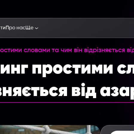
кти
Про нас
Ще
стими словами та чим він відрізняється ві
тинг простими с
зняється від аза