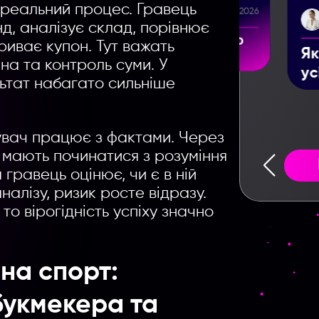
реальний процес. Гравець
9.06.2026
Yelyzaveta Zorenko
28.07.2026
д, аналізує склад, порівнює
хто
Як скачати відео з TikTok:
криває купон. Тут важать
Lo
усі способи у 2026 році
на та контроль суми. У
ва
льтат набагато сильніше
ск
за
увач працює з фактами. Через
в мають починатися з розуміння
 гравець оцінює, чи є в ній
налізу, ризик росте відразу.
то вірогідність успіху значно
на спорт:
букмекера та