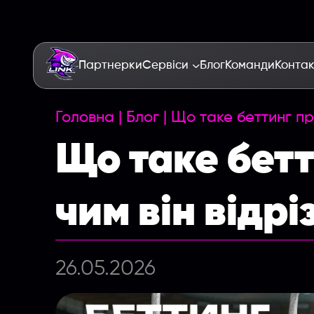
Партнерки
Сервіси
Блог
Команди
Конта
Головна
|
Блог
|
Що таке беттинг про
Що таке бет
чим він відрі
26.05.2026