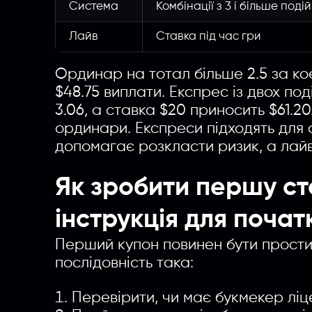
Система
Комбінації з 3 і більше подій
Лайв
Ставка під час гри
Ординар на тотал більше 2.5 за коеф
$48.75 виплати. Експрес із двох под
3.06, а ставка $20 приносить $61.2
ординари. Експреси підходять для 
допомагає розкласти ризик, а лайв
Як зробити першу ст
інструкція для почат
Перший купон повинен бути простим
послідовність така:
Перевірити, чи має букмекер ліце