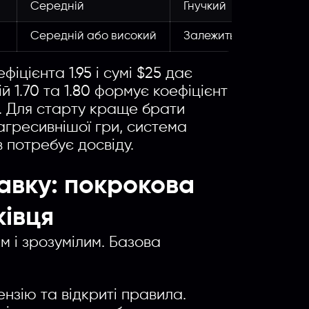
Середній
Гнучкий
Введите название партнерки, сервиса,команды и т.п.
Середній або високий
Залежить від темпу ма
іцієнта 1.95 і сумі $25 дає
ій 1.70 та 1.80 формує коефіцієнт
0. Для старту краще брати
агресивнішої гри, система
 потребує досвіду.
авку: покрокова
ківця
 і зрозумілим. Базова
нзію та відкриті правила.