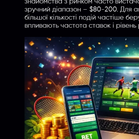
знайомства з ринком часто вистач
зручний діапазон – $80-200. Для а
більшої кількості подій частіше бе
впливають частота ставок і рівень 