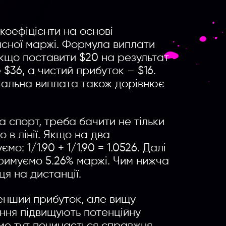
коефіцієнти на основі
ласної маржі. Формула виплати
Якщо поставити $20 на результат
 $36, а чистий прибуток – $16.
загальна виплата також дорівнює
а спорт, треба бачити не тільки
о в лінії. Якщо на два
мо: 1/1.90 + 1/1.90 = 1.0526. Далі
тримуємо 5.26% маржі. Чим нижча
я на дистанції.
менший прибуток, але вищу
ання підвищують потенційну
аме тут починається справжня