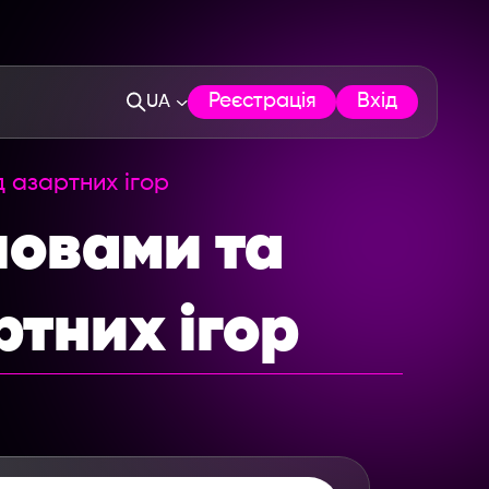
Реєстрація
Вхід
UA
д азартних ігор
ловами та
ртних ігор