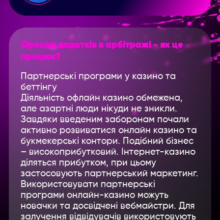
Оренда додатків в арбітражі - як це
працює?
Партнерські програми у казино та
Введите название партнерки,
беттінгу
сервиса,команды и т.п.
Діяльність офлайн казино обмежена,
але азартні люди нікуди не зникли.
Завдяки введеним заборонам почали
активно розвиватися онлайн казино та
букмекерські контори. Подібний бізнес
– високоприбутковий. Інтернет-казино
діляться прибутком, при цьому
застосовують партнерський маркетинг.
Використовувати партнерські
програми онлайн-казино можуть
новачки та досвідчені вебмайстри. Для
залучення відвідувачів використовують