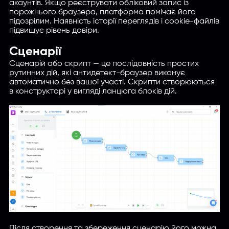
акаунтів. Якщо реєструвати обліковий запис із
порожнього браузера, платформа помiчає його
підозрілим. Наявність історії переглядів і cookie-файлів
підвищує рівень довіри.
Сценарії
Сценарій або скрипт — це послідовність простих
рутинних дій, які антидетект-браузер виконує
автоматично без вашої участі. Скрипти створюються
в конструкторі у вигляді ланцюга блоків дій.
Після створення та збереження сценарію його можна