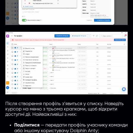
Після створення профіль з’явиться у списку. Наведіть
курсор на меню з трьома крапками, щоб відкрити
доступні дії. Найважливіші з них:
Поділитися
— передати профіль учаснику команди
або іншому користувачу Dolphin Anty;