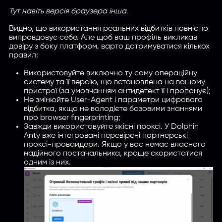
Тут навіть версія браузера iнша.
Видно, що використання реальних відбитків повністю
виправдовує себе. Але щоб ваш профіль викликав
довіру з боку платформ, варто дотримуватися кількох
правил:
Використовуйте виключно ту саму операційну
систему та її версію, що встановлена на вашому
пристрої (за умовчанням антидетект її і пропонує);
Не змінюйте User-Agent і параметри цифрового
відбитка, якщо не володієте базовими знаннями
про browser fingerprinting;
Завжди використовуйте якісні проксі. У Dolphin
Anty вже інтегровані перевірені партнерські
проксі-провайдери. Якщо у вас немає власного
надійного постачальника, краще скористатися
одним із них.