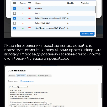
Якщо підготовлених проксі ще немає, додайте їх
прямо тут: натисніть кнопку «Новий проксі», відкрийте
вкладку «Масове додавання» і вставте список портів,
скопійований у вашого провайдера.