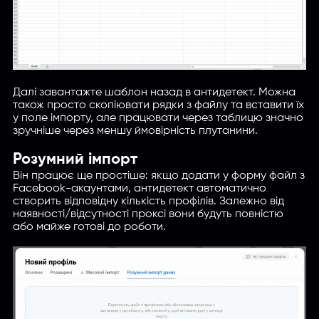
Далi завантажте шаблон назад в антидетект. Можна
також просто скопіювати рядки з файлу та вставити їх
у поле імпорту, але працювати через таблицю значно
зручніше через меншу ймовiрнiсть плутанини.
Розумний імпорт
Він працює ще простіше: якщо додати у форму файл з
Facebook-акаунтами, антидетект автоматично
створить відповідну кількість профілів. Залежно від
наявності/вiдсутностi проксі вони будуть повністю
або майже готові до роботи.
Введите название партнерки,
сервиса,команды и т.п.