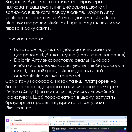
Завдання будь-якого антидетект-браузера —
приховати ваш реальний цифровий відбиток і
водночас викликати довіру в сайтів. Dolphin Anty
успішно впорається з обома задачами: він якісно
підміняє цифровий відбиток і при цьому не викликає
підозр із боку сайтів.
Причина проста:
Багато антидетектів підбирають параметри
цифрового відбитка штучно (практично навмання);
Dolphin Anty використовує реальні цифрові
відбитки справжніх користувачів і підбирає серед
них ті, що найкраще відповідають вашій
операційній системі та проксі.
Саме тому Facebook, TikTok та інші платформи не
бачать нічого підозрілого, коли ви працюєте через
Dolphin Anty. Для них ви виглядаєте як звичайний
користувач. Щоб переконатися в цьому, запустіть
браузерний профіль і відкрийте в ньому сайт
Pixelscan.net.