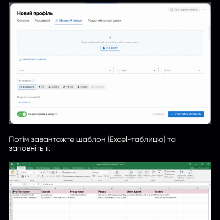
Потім завантажте шаблон (Excel-таблицю) та
заповніть її.