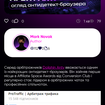
0
0
1 хв
79
Mark Novak
Author
112
0
6
Серед арбітражників
Dolphin Anty
вважається одним
із найкращих антидетект-браузерів. Він зайняв перше
місце в Affiliate Space Awards від Conversion Club і
регулярно стає лідером в арбітражних чатах та
професійних спільнотах.