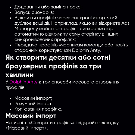
Додавання або заміна проксі;
Запуск сценаріїв;
Відкриття профілів через синхронізатор, який
дублює ваші дії. Наприклад, якщо ви відкриєте Ads
Manager у майстер-профілі, синхронiзатор
автоматично відкриє ту саму сторінку в інших
синхронізованих профілях;
Передача профілів учасникам команди або навіть
стороннім користувачам Dolphin Anty.
Як створити десятки або сотні
браузерних профілів за три
хвилини
У
Dolphin Anty
є три способи масового створення
профілів:
Масовий імпорт;
Розумний імпорт;
Копіювання профілю.
Масовий імпорт
Натисніть «Створити профіль» і відкрийте вкладку
«Масовий імпорт».