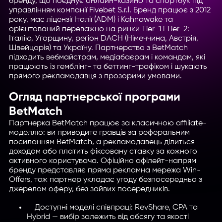
бренду, що поєднує онлайн-казино та спортбук під
управлінням компанії Fivebet S.r.l. Бренд працює з 2012
року, має ліцензії Італії (ADM) і Kahnawake та
орієнтований переважно на ринки Tier-1 і Tier-2:
Італію, Угорщину, регіон DACH (Німеччина, Австрія,
Швейцарія) та Україну. Партнерство з BetMatch
підходить вебмайстрам, медіабаєрам і командам, які
працюють із гемблінг- та беттинг-трафіком і шукають
прямого рекламодавця з прозорими умовами.
Огляд партнерської програми
BetMatch
Партнерка BetMatch працює за класичною affiliate-
моделлю: ви приводите гравців за реферальним
посиланням BetMatch, а рекламодавець ділиться
доходом або платить фіксовану ставку за кожного
активного користувача. Офіційно афілейт-напрям
бренду представляє пряма рекламна мережа Win-
Offers, тож партнер укладає угоду безпосередньо з
джерелом оферу, без зайвих посередників.
Доступні моделі співпраці: RevShare, CPA та
Hybrid — вибір залежить від обсягу та якості