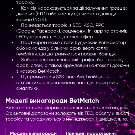
трафіку.
Комісія нараховується за дії залучених гравців:
депозит (FTD) або частку від чистого доходу
казино (NGR).
Приймається трафік із SEO, ASO, PPC
(Google/Facebook), соцмереж, in-app та стримів;
ГЕО узгоджуються під кожен офер.
Партнером може стати будь-який вебмайстер
або команда у білих чи сірих вертикалях
гемблінгу, що дотримуються правил бренду.
Заборонені мотивований трафік, бот-трафік,
фрод, спам, а також брендовий контекст і домени
з назвою BetMatch.
Підтримуються S2S-постбек і кабінет зі
статистикою в реальному часі для наскрізної
аналітики.
Моделі винагороди BetMatch
Нижче — як саме формується виплата в кожній моделі.
Орієнтовні діапазони залежать від ГЕО, обсягу й якості
трафіку та узгоджуються з менеджером індивідуально.
Модель винагороди
Принцип нарахування