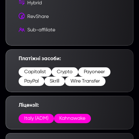
Hybrid
RevShare
Sub-affiliate
Введите название партнерки,
сервиса,команды и т.п.
Платіжні засоби:
Capitalist
Crypto
Payoneer
PayPal
Skrill
Wire Transfer
Ліцензії:
Italy (ADM)
Kahnawake