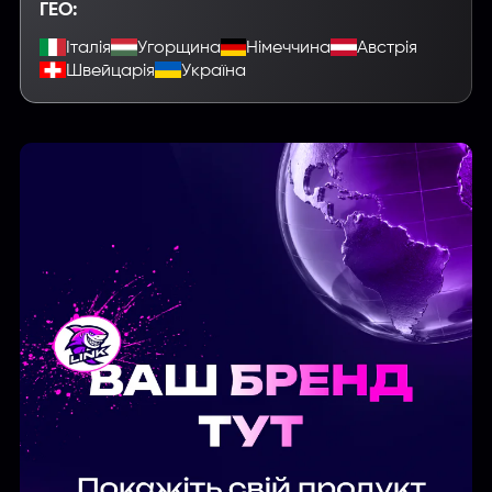
ГЕО:
Італія
Угорщина
Німеччина
Австрія
Швейцарія
Україна