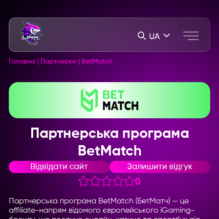
UA
Головна
|
Партнерки
|
BetMatch
Партнерська програма
BetMatch
Відвідати сайт
Залишити відгук
0
Партнерська програма BetMatch (БетМатч) — це
affiliate-напрям відомого європейського iGaming-