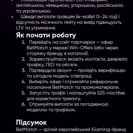
англійською, німецькою, угорською, російською
та українською.
Швидкі виплати гравцям (e-wallet 0–24 год) і
відсутність місячного ліміту на вивід підвищують
LTV та утримання.
Як почати роботу
Перейдіть на сайт партнерки — офер
BetMatch у мережі Win-Offers (або через
сторінку бренду в каталозі).
Зареєструйтеся: вкажіть контакти, джерела
трафіку, ГЕО та обсяги.
Підтвердьте акаунт — пройдіть верифікацію
та узгодьте модель співпраці.
Виберіть офер і отримайте реферальне
посилання BetMatch та промоматеріали.
Запустіть трафік і налаштуйте S2S-постбек
для коректного трекінгу.
Отримуйте виплати за погодженою
моделлю та графіком.
Підсумок
BetMatch — зрілий європейський iGaming-бренд