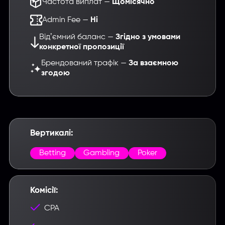
Частота виплат —
Щомісячно
Admin Fee —
Нi
Відʼємний баланс —
Згідно з умовами
конкретної пропозиції
Брендований трафік —
За взаємною
згодою
Вертикалі:
Betting
Gambling
Poker
Комісії:
CPA