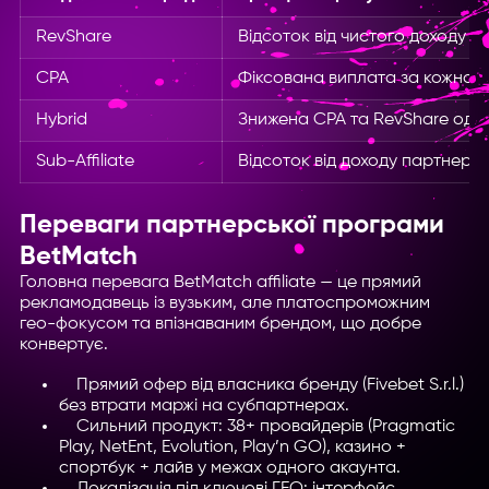
RevShare
Відсоток від чистого доходу (
CPA
Фіксована виплата за кожного 
Hybrid
Знижена CPA та RevShare од
Sub-Affiliate
Відсоток від доходу партнері
Переваги партнерської програми
BetMatch
Головна перевага BetMatch affiliate — це прямий
рекламодавець із вузьким, але платоспроможним
гео-фокусом та впізнаваним брендом, що добре
конвертує.
Прямий офер від власника бренду (Fivebet S.r.l.)
без втрати маржі на субпартнерах.
Сильний продукт: 38+ провайдерів (Pragmatic
Play, NetEnt, Evolution, Play’n GO), казино +
спортбук + лайв у межах одного акаунта.
Локалізація під ключові ГЕО: інтерфейс