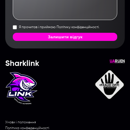
Я прочитав і приймаю Політику конфіденційності.
Залишити відгук
UA
RU
EN
Sharklink
Умови і положення
Політика конфеденційності