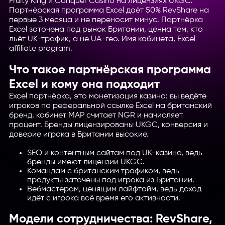
Fruity King и Conquer Casino на лицензиях UKGC.
Партнёрская программа Excel даёт 50% RevShare на
первые 3 месяца и не переносит минус. Партнёрка
Excel заточена под рынок Британии, ценна тем, кто
льёт UK-трафик, а не UA-гео. Имя кабинета, Excel
affiliate program.
Что такое партнёрская программа
Excel и кому она подходит
Excel партнёрка, это монетизация казино: вы ведёте
игроков по реферальной ссылке Excel на британский
бренд, кабинет MAP считает NGR и начисляет
процент. Бренды лицензированы UKGC, конверсия и
доверие игрока в Британии высокие.
SEO и контентным сайтам под UK-казино, ведь
бренды имеют лицензии UKGC.
Командам с британским трафиком, ведь
продукты заточены под игрока из Британии.
Вебмастерам, ценящим лайфтайм, ведь доход
идёт с игрока всё время его активности.
Модели сотрудничества: RevShare,