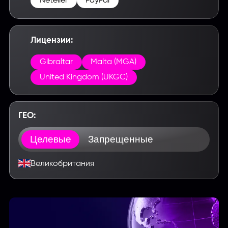
Neteller
PayPal
Лицензии:
Gibraltar
Malta (MGA)
United Kingdom (UKGC)
ГЕО:
Целевые
Запрещенные
Великобритания