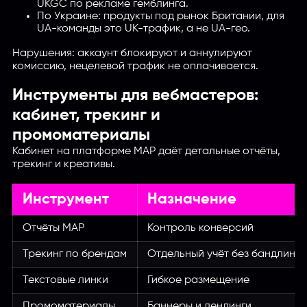
UKGC по рекламе гемблинга.
По Украине: продукты под рынок Британии, для
UA-команды это UK-трафик, а не UA-гео.
Нарушения: аккаунт блокируют и аннулируют
комиссию, нецелевой трафик не оплачивается.
Инструменты для вебмастеров:
кабинет, трекинг и
промоматериалы
Кабинет на платформе MAP даёт детальные отчёты,
трекинг и креативы.
Инструмент
Назначение
Отчёты MAP
Контроль конверсий
Трекинг по брендам
Отдельный учёт без бандлинга
Текстовые линки
Гибкое размещение
Промоматериалы
Баннеры и лендинги