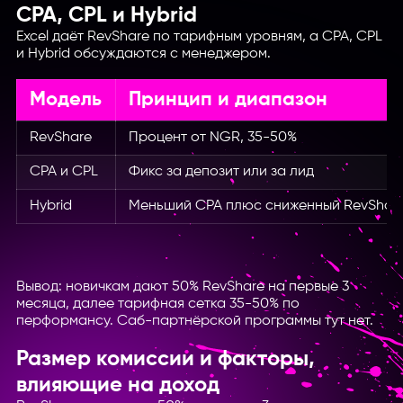
CPA, CPL и Hybrid
Excel даёт RevShare по тарифным уровням, а CPA, CPL
и Hybrid обсуждаются с менеджером.
Модель
Принцип и диапазон
RevShare
Процент от NGR, 35-50%
CPA и CPL
Фикс за депозит или за лид
Hybrid
Меньший CPA плюс сниженный RevShar
Вывод: новичкам дают 50% RevShare на первые 3
месяца, далее тарифная сетка 35-50% по
перформансу. Саб-партнёрской программы тут нет.
Размер комиссии и факторы,
влияющие на доход