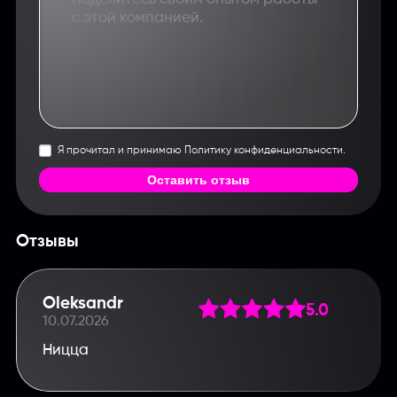
Я прочитал и принимаю Политику конфиденциальности.
Оставить отзыв
Отзывы
Oleksandr
5.0
10.07.2026
Ницца