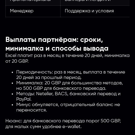
Менеджер
Поддержка и условия
Выплаты партнёрам: сроки,
минималка и способы вывода
Excel платит раз в месяц в течение 20 дней, минималка
от 20 GBP.
Периодичность: раз в месяц, выплата в течение
20 дней за прошлый период.
Минималка: 20 GBP для большинства методов,
но 500 GBP для банковского перевода.
Методы: Neteller, BACS, банковский перевод и
PayPal.
Минус обнуляется, отрицательный баланс не
переносится.
Нюанс: для банковского перевода порог 500 GBP,
для малых сумм удобнее e-wallet.