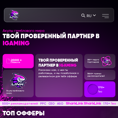
RU
Акулы гемблового мира
ТВОЙ ПРОВЕРЕННЫЙ ПАРТНЕР В
IGAMING
2000 +
50+
ТВОЙ ПРОВЕРЕННЫЙ
медиа
партнеров
Офферов
ПАРТНЕР В
IGAMING
Расскажи нам, с чем ты
работаешь, и мы позаботимся о
500+
прямых
релевантном для тебя оффере
рекламодателей
170+
Акулы гемблового
Гео
мира.
SharkLink
SharkLink
дателей ·
PPC
·
CEO
·
ASO
·
·
170+
Гео ·
2500+
офферов ·
ТОП ОФФЕРЫ