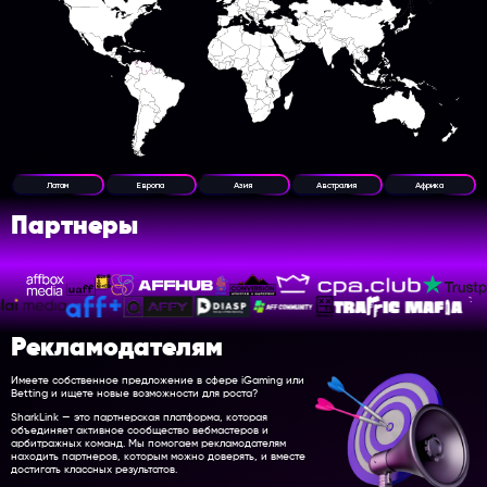
Латам
Европа
Азия
Австралия
Африка
Партнеры
Рекламодателям
Имеете собственное предложение в сфере iGaming или
Betting и ищете новые возможности для роста?
SharkLink — это партнерская платформа, которая
объединяет активное сообщество вебмастеров и
арбитражных команд. Мы помогаем рекламодателям
находить партнеров, которым можно доверять, и вместе
достигать классных результатов.