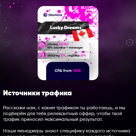
Lucky Dreams
mindep
30CAD
KPI: baseline = minwager
click2reg
32%
, reg2dep
26%
CPA from
180$
Источники трафика
Расскажи нам, с каким трафиком ты работаешь, и мы
подберём для тебя релевантный оффер, чтобы твой
трафик приносил максимальный результат.
Наши менеджеры знают специфику каждого источника