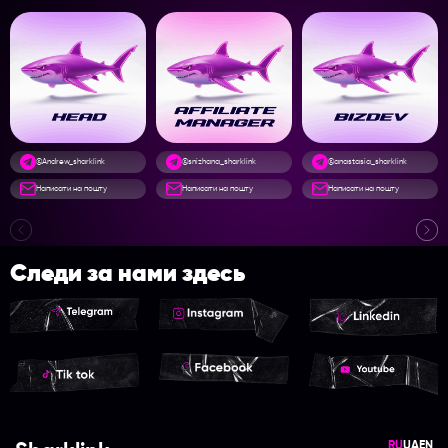
@Andrew_sharklink
@snizhana_sharklink
@anastasia_sharklink
Написати на пошту
Написати на пошту
Написати на пошту
Следи за нами здесь
RU
UA
EN