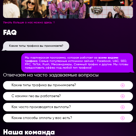
Узнать больше о нас можно здесь
FAQ
Какие типы трафика вы принимаете?
Мы партнерская программа, которая работает
со всеми видами
трафика
. Самые популярные источники сейчас - Facebook, UAC, SEO,
PPC, TikTok, Push, Мессенджеры, Схемный трафик и другие. Мы готовы
предоставить оффер под любой тип трафика!
Отвечаем на часто задаваемые вопросы
Какие типы трафика вы принимаете?
С какими гео вы работаете?
Как часто производятся выплаты?
Какие способы оплаты у вас есть?
Наша команда