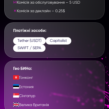
Комісія за обслуговування – 5 USD
Комісія за деклайн – 0.25$
Платіжні засоби:
Tether (USDT)
Capitalist
SWIFT / SEPA
Гео БИНа:
Гонконг
Естония
Сінгапур
Велика Британія