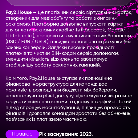
Pay2.House
— це платіжний сервіс віртуальних карток,
створений для медіабаїнгу та роботи з онлайн-
рекламою. Платформа дозволяє випускати картки
для оплати рекламних кабінетів (Facebook, Google,
TikTok та ін.), працювати з мультивалютним балансом
(USD / EUR / USDT) і швидко поповнювати рахунки без
зайвих конверсій. Завдяки високій прохідності
платежів та чистим BIN-кодам сервіс допомагає
зменшити кількість відхилень та забезпечує
стабільнішу роботу рекламних кампаній.
Крім того, Pay2.House виступає як повноцінна
фінансова інфраструктура для команд: дає
можливість розподіляти бюджети між байєрами,
налаштовувати рівні доступу, відстежувати витрати та
керувати всіма платежами в одному інтерфейсі. Такий
підхід спрощує масштабування, підвищує прозорість
фінансів і дозволяє командам зростати без обмежень,
пов’язаних із платіжною частиною.
Працює
Рік заснування: 2023.