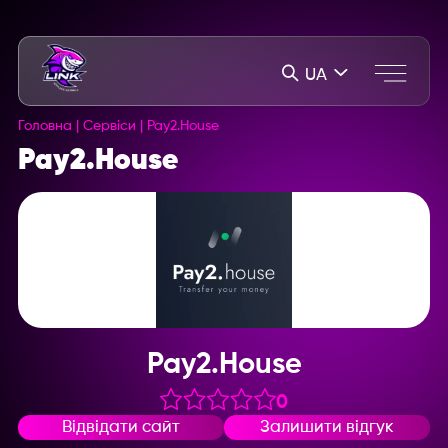
UA
Головна
|
Сервіси
|
Pay2.House
Pay2.House
Pay2.House
0
Відвідати сайт
Залишити відгук