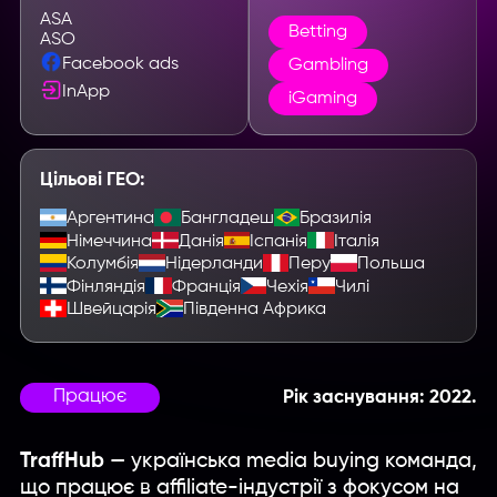
ASA
Betting
ASO
Facebook ads
Gambling
InApp
iGaming
Цільові ГЕО:
Аргентина
Бангладеш
Бразилія
Німеччина
Данія
Іспанія
Італія
Колумбія
Нідерланди
Перу
Польша
Фінляндія
Франція
Чехія
Чилі
Швейцарія
Південна Африка
Працює
Рік заснування: 2022.
TraffHub
— українська media buying команда,
що працює в affiliate-індустрії з фокусом на