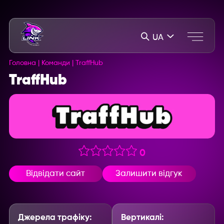
UA
Головна
|
Команди
|
TraffHub
TraffHub
0
Відвідати сайт
Залишити відгук
Джерела трафіку:
Вертикалі: