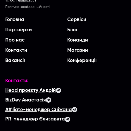
Умови і положення
Політика конфеденційності
Головна
Сервіси
Партнерки
Блог
Про нас
Команди
Контакти
Магазин
Вакансії
Конференції
Контакти:
Head проєкту Андрій
BizDev Анастасія
Affiliate-менеджер Сніжана
PR-менеджер Єлизавета