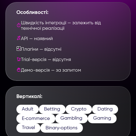
Особливості:
Швидкість інтеграції — залежить від
технічної реалізації
API — наявний
Плагіни — відсутні
Trial-версія — відсутня
Демо-версія — за запитом
Вертикалі:
Adult
Betting
Crypto
Dating
Gambling
Gaming
E‑commerce
Travel
Binary‑options