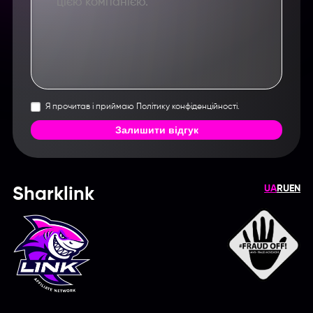
Я прочитав і приймаю Політику конфіденційності.
Залишити відгук
UA
RU
EN
Sharklink