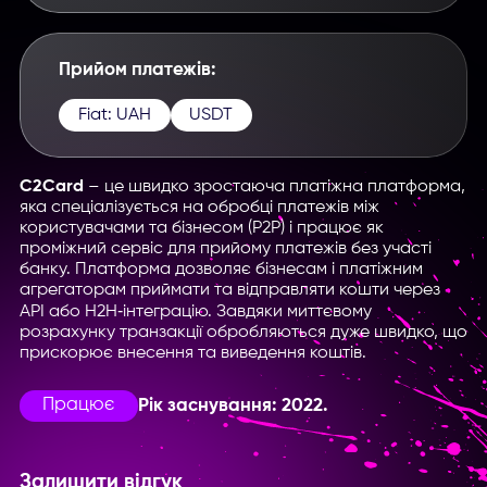
Прийом платежів:
Fiat: UAH
USDT
C2Card
– це швидко зростаюча платіжна платформа,
яка спеціалізується на обробці платежів між
користувачами та бізнесом (P2P) і працює як
проміжний сервіс для прийому платежів без участі
банку. Платформа дозволяє бізнесам і платіжним
агрегаторам приймати та відправляти кошти через
API або H2H‑інтеграцію. Завдяки миттєвому
розрахунку транзакції обробляються дуже швидко, що
прискорює внесення та виведення коштів.
Працює
Рік заснування: 2022.
Залишити відгук