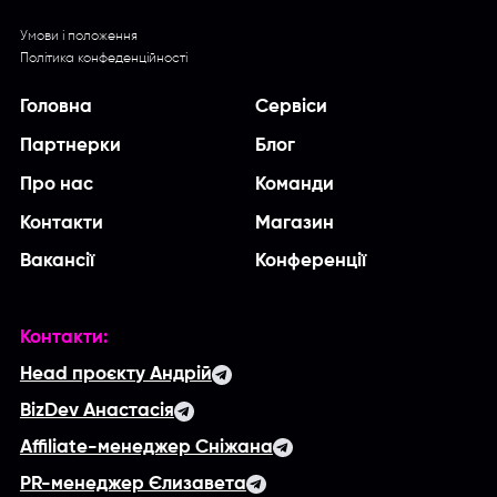
Умови і положення
Політика конфеденційності
Головна
Сервіси
Партнерки
Блог
Про нас
Команди
Контакти
Магазин
Вакансії
Конференції
Контакти:
Head проєкту Андрій
BizDev Анастасія
Affiliate-менеджер Сніжана
PR-менеджер Єлизавета