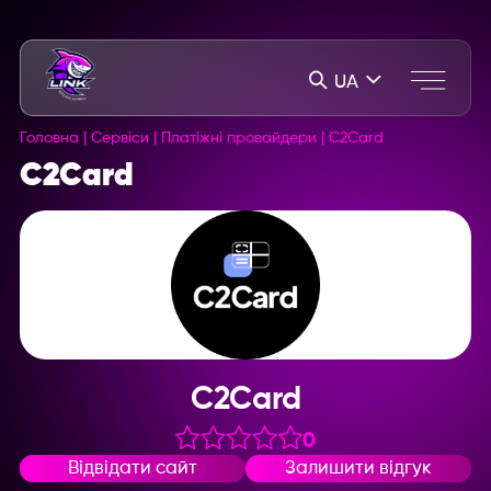
UA
Головна
|
Сервіси
|
Платіжні провайдери
|
C2Card
C2Card
C2Card
0
Відвідати сайт
Залишити відгук