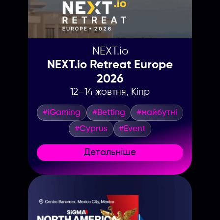
Введите название партнерки,
сервиса,команды и т.п.
NEXT.io
NEXT.io Retreat Europe
2026
12–14 жовтня, Кіпр
#iGaming
#Betting
#майбутні
#Cyprus
#Event
Детальніше