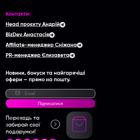
Контакти:
Head проєкту Андрій
BizDev Анастасія
Affiliate-менеджер Сніжана
PR-менеджер Єлизавета
Новини, бонуси та найгарячіші
офери — прямо на пошту.
Підписатися
Переходь та
забирай свої
подарунки!