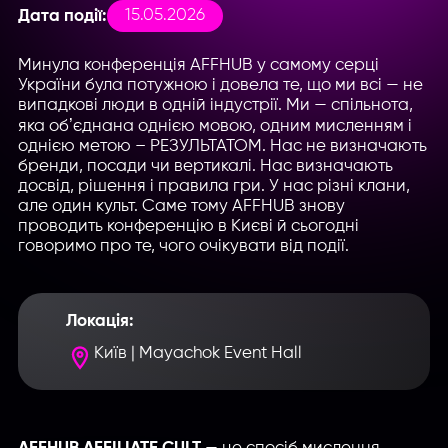
15.05.2026
Дата події:
Минула конференція AFFHUB у самому серці
України була потужною і довела те, що ми всі — не
випадкові люди в одній індустрії. Ми — спільнота,
яка обʼєднана однією мовою, одним мисленням і
однією метою – РЕЗУЛЬТАТОМ. Нас не визначають
бренди, посади чи вертикалі. Нас визначають
досвід, рішення і правила гри. У нас різні клани,
але один культ. Саме тому AFFHUB знову
проводить конференцію в Києві й сьогодні
говоримо про те, чого очікувати від події.
Локація:
Київ | Mayachok Event Hall