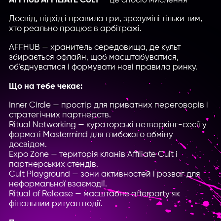
AFFHUB AFFILIATE CULT
— це спосіб мислення
Досвід, підхід і правила гри, зрозумілі тільки тим,
хто реально працює в арбітражі.
AFFHUB — хранитель середовища, де культ
збирається офлайн, щоб масштабуватися,
об’єднуватися і формувати нові правила ринку.
Що на тебе чекає:
Inner Circle — простір для приватних переговорів і
стратегічних партнерств.
Ritual Networking — кураторські нетворкінг-сесії у
форматі Mastermind для глибокого обміну
досвідом.
Expo Zone — територія кланів Affiliate Cult і
партнерських стендів.
Cult Playground — зони активностей і розваг для
неформальної взаємодії.
Ritual of Release — масштабне afterparty як
фінальний ритуал події.