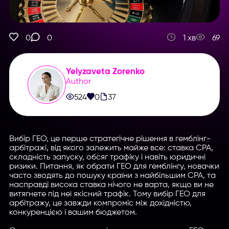
0
0
1 хв
69
Yelyzaveta Zorenko
Author
524
0
37
Вибір ГЕО, це перше стратегічне рішення в гемблінг-
арбітражі, від якого залежить майже все: ставка CPA,
складність запуску, обсяг трафіку і навіть юридичні
ризики. Питання, як обрати ГЕО для гемблінгу, новачки
часто зводять до пошуку країни з найбільшим CPA, та
насправді висока ставка нічого не варта, якщо ви не
витягнете під неї якісний трафік. Тому вибір ГЕО для
арбітражу, це завжди компроміс між дохідністю,
конкуренцією і вашим бюджетом.