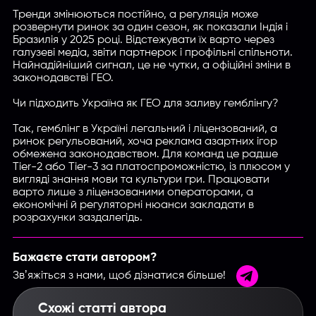
Тренди змінюються постійно, а регуляція може
розвернути ринок за один сезон, як показали Індія і
Бразилія у 2025 році. Відстежувати їх варто через
галузеві медіа, звіти партнерок і профільні спільноти.
Найнадійніший сигнал, це не чутки, а офіційні зміни в
законодавстві ГЕО.
Чи підходить Україна як ГЕО для заливу гемблінгу?
Так, гемблінг в Україні легальний і ліцензований, а
ринок регульований, хоча реклама азартних ігор
обмежена законодавством. Для команд це радше
Tier-2 або Tier-3 за платоспроможністю, із плюсом у
вигляді знання мови та культури гри. Працювати
варто лише з ліцензованими операторами, а
економічні й регуляторні нюанси закладати в
розрахунки заздалегідь.
Бажаєте стати автором?
Звʼяжіться з нами, щоб дізнатися більше!
Схожі статті автора