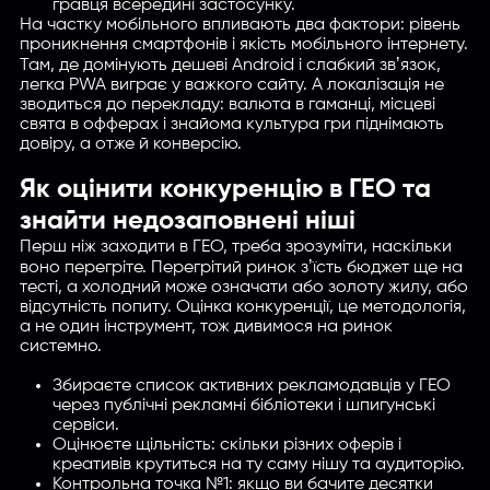
гравця всередині застосунку.
На частку мобільного впливають два фактори: рівень
проникнення смартфонів і якість мобільного інтернету.
Там, де домінують дешеві Android і слабкий звʼязок,
легка PWA виграє у важкого сайту. А локалізація не
зводиться до перекладу: валюта в гаманці, місцеві
свята в офферах і знайома культура гри піднімають
довіру, а отже й конверсію.
Як оцінити конкуренцію в ГЕО та
знайти недозаповнені ніші
Перш ніж заходити в ГЕО, треба зрозуміти, наскільки
воно перегріте. Перегрітий ринок зʼїсть бюджет ще на
тесті, а холодний може означати або золоту жилу, або
відсутність попиту. Оцінка конкуренції, це методологія,
а не один інструмент, тож дивимося на ринок
системно.
Збираєте список активних рекламодавців у ГЕО
через публічні рекламні бібліотеки і шпигунські
сервіси.
Оцінюєте щільність: скільки різних оферів і
креативів крутиться на ту саму нішу та аудиторію.
Контрольна точка №1: якщо ви бачите десятки