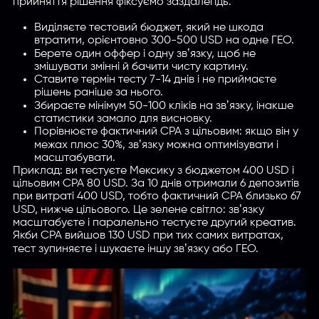
прийняття рішення фіксуємо заздалегідь.
Виділяєте тестовий бюджет, який не шкода
втратити, орієнтовно 300-500 USD на одне ГЕО.
Берете один оффер і одну звʼязку, щоб не
змішувати змінні й бачити чисту картину.
Ставите термін тесту 7-14 днів і не приймаєте
рішень раніше за нього.
Збираєте мінімум 50-100 кліків на звʼязку, інакше
статистики замало для висновку.
Порівнюєте фактичний CPA з цільовим: якщо він у
межах плюс 30%, звʼязку можна оптимізувати і
масштабувати.
Приклад: ви тестуєте Мексику з бюджетом 400 USD і
цільовим CPA 80 USD. За 10 днів отримали 6 депозитів
при витраті 400 USD, тобто фактичний CPA близько 67
USD, нижче цільового. Це зелене світло: звʼязку
масштабуєте і паралельно тестуєте другий креатив.
Якби CPA вийшов 130 USD при тих самих витратах,
тест зупиняєте і шукаєте іншу звʼязку або ГЕО.