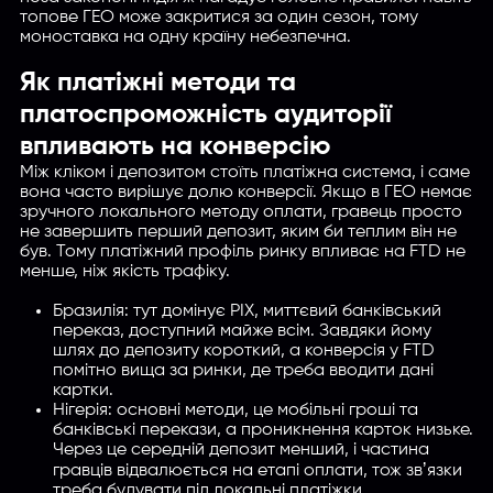
топове ГЕО може закритися за один сезон, тому
моноставка на одну країну небезпечна.
Як платіжні методи та
платоспроможність аудиторії
впливають на конверсію
Між кліком і депозитом стоїть платіжна система, і саме
вона часто вирішує долю конверсії. Якщо в ГЕО немає
зручного локального методу оплати, гравець просто
не завершить перший депозит, яким би теплим він не
був. Тому платіжний профіль ринку впливає на FTD не
менше, ніж якість трафіку.
Бразилія: тут домінує PIX, миттєвий банківський
переказ, доступний майже всім. Завдяки йому
шлях до депозиту короткий, а конверсія у FTD
помітно вища за ринки, де треба вводити дані
картки.
Нігерія: основні методи, це мобільні гроші та
банківські перекази, а проникнення карток низьке.
Через це середній депозит менший, і частина
гравців відвалюється на етапі оплати, тож звʼязки
треба будувати під локальні платіжки.