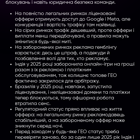
блокувань і навіть юридична безпека команди.
На повністю легальних ринках ліцензовані
оффери отримують доступ до Google і Meta, але
конкуренція і вартість трафіку там найвищі.
На сірих ринках трафік дешевший, проте оффери і
виплати менш передбачувані, а правила можуть
змінитися будь-якої миті.
На заборонених ринках реклама гемблінгу
карається: десь це штраф, а подекуди й
позбавлення волі для тих, хто рекламує.
Індія у 2025 році заборонила онлайн-ігри на гроші
разом з їх рекламою і платіжним
обслуговуванням, тож колишнє топове ГЕО
фактично закрилося для арбітражу.
Бразилія у 2025 році, навпаки, запустила
ліцензування, і неліцензовані домени та платіжки
тепер блокуються, тому офшорна робота
втратила сенс.
Регуляторний статус прямо впливає на життя
оффера: на легальному ринку рекламодавець
стабільніший, а на забороненому оффер може
зникнути серед ночі.
Перед заходом у будь-яке ГЕО статус треба
перевіряти заново, бо за один лише 2025 рік Індія і