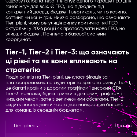
Одразу головна теза: не існує одного «краще ГЕО для
гемблінгу» для всіх. Є ГЕО, що підходить під
конкретний досвід, бюджет і вертикаль, чи то казино,
беттинг, чи кеш-ігри. Нижче розберемо, що означають
Tier-рівні, чому регуляція ринку критична, які ГЕО
актуальні у 2026 році і як протестувати нове ГЕО, не
зливши бюджет. Почнемо з базової системи
координат.
Tier-1, Tier-2 і Tier-3: що означають
ці рівні та як вони впливають на
стратегію
Поділ ринків на Tier-рівні, це класифікація за
платоспроможністю аудиторії та зрілістю ринку. Tier-1,
це багаті країни з дорогим трафіком і високим CPA.
Tier-3, навпаки, бідніші ринки з дешевим трафіком і
низьким чеком, зате з величезними обсягами. Tier-2
сидить посередині й часто дає найкращий баланс
для команд із середнім бюджетом.
Tier-рівень
Платоспр