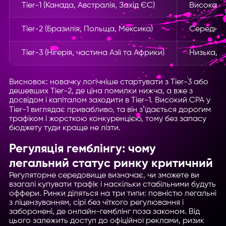
Tier-1 (Канада, Австралія, Захід ЄС)
Висока, д
Tier-2 (Бразилія, Польща, Мексика)
Середня,
Tier-3 (Нігерія, частина Азії та Африки)
Низька, м
Висновок: новачку логічніше стартувати з Tier-3 або
дешевших Tier-2, де ціна помилки нижча, а вже з
досвідом і капіталом заходити в Tier-1. Високий CPA у
Tier-1 виглядає привабливо, та він зʼїдається дорогим
трафіком і жорсткою конкуренцією, тому без запасу
бюджету туди краще не лізти.
Регуляція гемблінгу: чому
легальний статус ринку критичний
Регуляторне середовище визначає, чи зможете ви
взагалі купувати трафік і наскільки стабільними будуть
оффери. Ринки діляться на три типи: повністю легальні
з ліцензуванням, сірі без чіткого регулювання і
заборонені, де онлайн-гемблінг поза законом. Від
цього залежить доступ до офіційної реклами, ризик