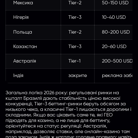
Мексика
Tier-2
50-150 USD
Нігерія
Tier-3
10-40 USD
Польща
Tier-2
80-200 USD
Казахстан
Tier-3
20-60 USD
Австралія
Tier-1
200-500 USD
Індія
закрите
реклама забо
Загальна логіка 2026 року: регульовані ринки на
кшталт Бразилії дають стабільність ціною високої
конкуренції, Tier-3 беттинг-ринки беруть обсягом за
низького чека, а класичні Tier-1 лишаються дорогими і
складними. Якщо вас цікавить саме те, які ГЕО
підходять для казино, а не лише для беттингу,
орієнтуйтеся на статус регуляції: Австралія,
наприклад, дозволяє ставки, але онлайн-казино там
поза законом. Індія ж нагадує головне правило: навіть