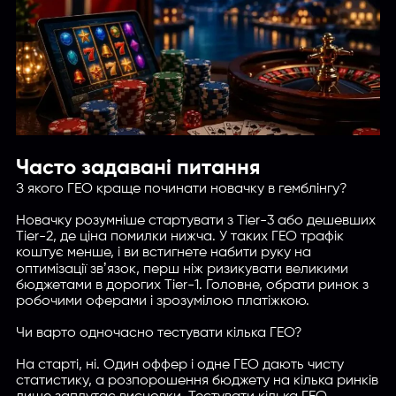
Часто задавані питання
З якого ГЕО краще починати новачку в гемблінгу?
Новачку розумніше стартувати з Tier-3 або дешевших
Tier-2, де ціна помилки нижча. У таких ГЕО трафік
коштує менше, і ви встигнете набити руку на
оптимізації звʼязок, перш ніж ризикувати великими
бюджетами в дорогих Tier-1. Головне, обрати ринок з
робочими оферами і зрозумілою платіжкою.
Чи варто одночасно тестувати кілька ГЕО?
На старті, ні. Один оффер і одне ГЕО дають чисту
статистику, а розпорошення бюджету на кілька ринків