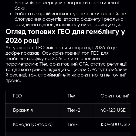
Бразилія розвернули свої ринки в протилежні
боки.
Робота в чорній зоні коштує не тільки грошей: це
блокування акаунтів, втрата бюджету і реальна
юридична відповідальність у низці юрисдикцій.
Огляд топових ГЕО для гемблінгу у
2026 році
Актуальність ГЕО змінюється щороку, і 2026-й це
добре показав. Ось орієнтовний топ ГЕО для
гемблінг-трафіку на 2026 рік з ключовими
параметрами: Tier, орієнтовний CPA, статус регуляції
та для кого ринок підходить. Цифри CPA тут приблизні
й рухливі, тож сприймайте їх як орієнтир, а не точний
прайс.
ГЕО
Tier
Орієнтовний C
Бразилія
Tier-2
40-120 USD
Канада (Онтаріо)
Tier-1
150-400 USD