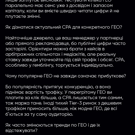
лише заплутає висновки. Тестувати кілька ГЕО
паралельно має сенс уже з досвідом і запасом
капіталу, коли ви вмієте швидко читати цифри й не
плутаєте змінні.
Як дізнатися актуальний CPA для конкретного ГЕО?
Найточніше джерело, це ваш менеджер у партнерці
або прямого рекламодавця, бо публічні цифри часто
застарілі. Орієнтири можна брати з кейсів в
арбітражних спільнотах і медіакітів, але реальну
ставку завжди уточнюйте під свій трафік і обсяг. CPA,
особливо у гемблінгу, торгується індивідуально.
Чому популярне ГЕО не завжди означає прибуткове?
Бо популярність притягує конкуренцію, а вона
піднімає вартість трафіку. У перегрітому ГЕО ви
платите за клік більше, а CPA лишається тим самим,
тож маржа тане. Іноді тихий Tier-3 ринок з дешевим
трафіком приносить більше, ніж модне ГЕО, де всі
бʼються за ту саму аудиторію.
Як часто змінюються тренди по ГЕО і де їх
відстежувати?