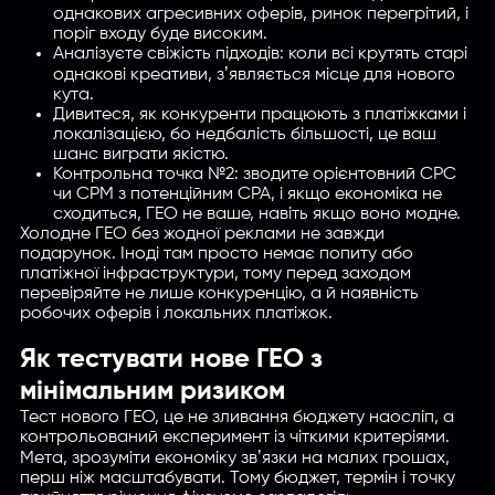
однакових агресивних оферів, ринок перегрітий, і
поріг входу буде високим.
Введите название партнерки,
Аналізуєте свіжість підходів: коли всі крутять старі
сервиса,команды и т.п.
однакові креативи, зʼявляється місце для нового
кута.
Дивитеся, як конкуренти працюють з платіжками і
локалізацією, бо недбалість більшості, це ваш
шанс виграти якістю.
Контрольна точка №2: зводите орієнтовний CPC
чи CPM з потенційним CPA, і якщо економіка не
сходиться, ГЕО не ваше, навіть якщо воно модне.
Холодне ГЕО без жодної реклами не завжди
подарунок. Іноді там просто немає попиту або
платіжної інфраструктури, тому перед заходом
перевіряйте не лише конкуренцію, а й наявність
робочих оферів і локальних платіжок.
Як тестувати нове ГЕО з
мінімальним ризиком
Тест нового ГЕО, це не зливання бюджету наосліп, а
контрольований експеримент із чіткими критеріями.
Мета, зрозуміти економіку звʼязки на малих грошах,
перш ніж масштабувати. Тому бюджет, термін і точку