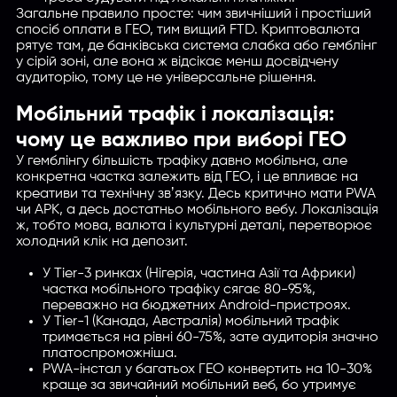
Загальне правило просте: чим звичніший і простіший
спосіб оплати в ГЕО, тим вищий FTD. Криптовалюта
рятує там, де банківська система слабка або гемблінг
у сірій зоні, але вона ж відсікає менш досвідчену
аудиторію, тому це не універсальне рішення.
Мобільний трафік і локалізація:
чому це важливо при виборі ГЕО
У гемблінгу більшість трафіку давно мобільна, але
конкретна частка залежить від ГЕО, і це впливає на
креативи та технічну звʼязку. Десь критично мати PWA
чи APK, а десь достатньо мобільного вебу. Локалізація
ж, тобто мова, валюта і культурні деталі, перетворює
холодний клік на депозит.
У Tier-3 ринках (Нігерія, частина Азії та Африки)
частка мобільного трафіку сягає 80-95%,
переважно на бюджетних Android-пристроях.
У Tier-1 (Канада, Австралія) мобільний трафік
тримається на рівні 60-75%, зате аудиторія значно
платоспроможніша.
PWA-інстал у багатьох ГЕО конвертить на 10-30%
краще за звичайний мобільний веб, бо утримує