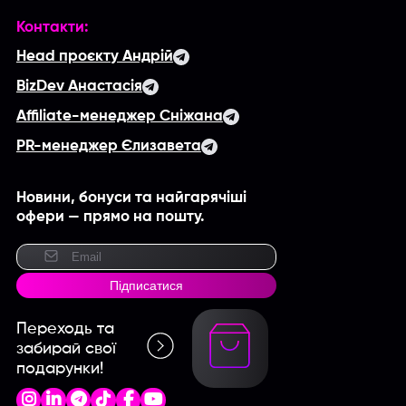
Контакти:
Head проєкту Андрій
BizDev Анастасія
Affiliate-менеджер Сніжана
PR-менеджер Єлизавета
Новини, бонуси та найгарячіші
офери — прямо на пошту.
Підписатися
Переходь та
забирай свої
подарунки!