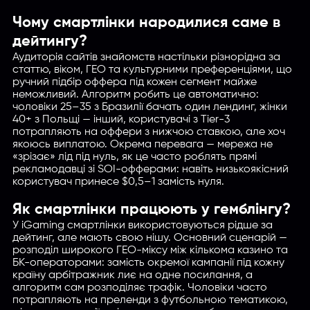
Чому смартлінки народилися саме в
дейтингу?
Аудиторія сайтів знайомств настільки різнорідна за
статтю, віком, ГЕО та культурними преференціями, що
ручний підбір оффера під кожен сегмент майже
неможливий. Алгоритм робить це автоматично:
чоловіки 25–35 з Бразилії бачать один лендинг, жінки
40+ з Польщі — інший, користувачі з Tier-3
потрапляють на оффери з нижчою ставкою, але хоч
якоюсь виплатою. Окрема перевага — мережа не
«зрізає» лід під нуль, як це часто роблять прямі
рекламодавці зі SOI-офферами: навіть низькоякісний
користувач принесе $0,5–1 замість нуля.
Як смартлінки працюють у гемблінгу?
У iGaming смартлінки використовуються рідше за
дейтинг, але мають свою нішу. Основний сценарій —
розподіл широкого ГЕО-міксу між кількома казино та
БК-операторами: замість окремої кампанії під кожну
країну арбітражник лиє на одне посилання, а
алгоритм сам розподіляє трафік. Чоловіки часто
потрапляють на преленди з футбольною тематикою,