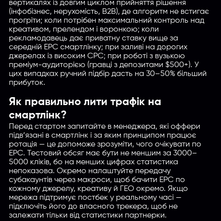
вертикалях із довгим циклом прийняття рішення
(інфобізнес, нерухомість, B2B), де алгоритм не встигає
прогріти; коли потрібен максимальний контроль над
креативом, прелендом і воронкою; коли
рекламодавець дає приватну ставку вище за
середній EPC смартлінку; при заливі на дорогих
джерелах із високим CPC; при роботі з вузькою
преміум-аудиторією (гравці з депозитами $500+). У
цих випадках ручний підбір дасть на 30–50% більший
прибуток.
Як правильно лити трафік на
смартлінк?
Перед стартом запитайте в менеджера, які оффери
підв’язані в смартлінк і за яким принципом працює
ротація — це допоможе зрозуміти, чого очікувати по
EPC. Тестовий обсяг має бути не меншим за 3000–
5000 кліків, бо на менших цифрах статистика
непоказова. Окремо налаштуйте передачу
субакаунтів через макроси, щоб бачити EPC по
кожному джерелу, креативу й ГЕО окремо. Якщо
мережа підтримує постбек у реальному часі —
підключіть його до власного трекера, щоб не
залежати тільки від статистики партнерки.