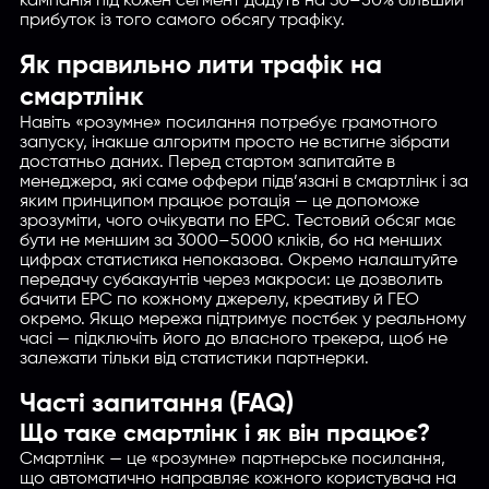
кампанія під кожен сегмент дадуть на 30–50% більший
прибуток із того самого обсягу трафіку.
Як правильно лити трафік на
смартлінк
Навіть «розумне» посилання потребує грамотного
запуску, інакше алгоритм просто не встигне зібрати
достатньо даних. Перед стартом запитайте в
менеджера, які саме оффери підв’язані в смартлінк і за
яким принципом працює ротація — це допоможе
зрозуміти, чого очікувати по EPC. Тестовий обсяг має
бути не меншим за 3000–5000 кліків, бо на менших
цифрах статистика непоказова. Окремо налаштуйте
передачу субакаунтів через макроси: це дозволить
бачити EPC по кожному джерелу, креативу й ГЕО
окремо. Якщо мережа підтримує постбек у реальному
часі — підключіть його до власного трекера, щоб не
залежати тільки від статистики партнерки.
Часті запитання (FAQ)
Що таке смартлінк і як він працює?
Смартлінк — це «розумне» партнерське посилання,
що автоматично направляє кожного користувача на