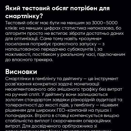
Який тестовий обсяг потрібен для
смартлінку?
Тестовий обсяг має бути не меншим за 3000–5000
кліків: на менших цифрах статистика непоказова, бо
алгоритм просто не встигає зібрати достатньо даних
для оптимізації. Саме тому навіть «розумне»
посилання потребує грамотного запуску — з
налаштованою передачею субакаунтів і, за
можливості, постбеком у реальному часі, підключеним
до власного трекера.
Висновки
Смартлінки в гемблінгу та дейтингу — це інструмент
розв’язання конкретної задачі: монетизації
несегментованого або змішаного трафіку без витрат
на ручний спліт. У дейтингу вони залишаються
золотим стандартом завдяки різнорідній аудиторії та
толерантності до якості лідів, у гемблінгу — нішевим
рішенням для широких ГЕО-кампаній на пушах і
попандерах. Втрата в ставці компенсується вищою
стабільністю виплат і скороченням операційних
витрат. Для досвідченого арбітражника зі