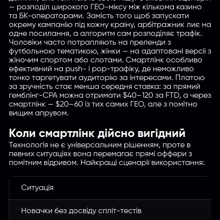
— розподіл широкого ГЕО-міксу між кількома казино
та БК-операторами. Замість того щоб запускати
окрему кампанію під кожну країну, арбітражник лиє на
одне посилання, а алгоритм сам розподіляє трафік.
Чоловіки часто потрапляють на преленди з
футбольною тематикою, жінки — на адаптовані версії з
жіночим спортом або слотами. Смартлінк особливо
ефективний на push- і pop-трафіку, де неможливо
тонко таргетувати аудиторію за інтересами. Платою
за зручність стає менша середня ставка: за прямий
гемблінг-CPA можна отримати $40–120 за FTD, а через
смартлінк — $20–60 із тих самих ГЕО, але з помітно
вищим апрувом.
Коли смартлінк дійсно вигідний
Технологія не є універсальним рішенням, проте в
певних ситуаціях вона перемагає прямі оффери з
помітним відривом. Найкращі сценарії використання:
Ситуація
Новачки без досвіду спліт-тестів