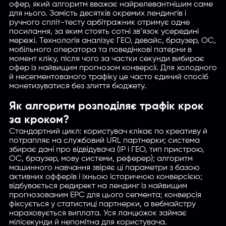
офер, який алгоритм вважає найрелевантнішим саме
для нього. Замість десятків окремих лендингів і
ручного спліт-тесту арбітражник отримує одне
посилання, за яким стоять сотні зв’язок усередині
мережі. Технологія аналізує ГЕО, девайс, браузер, ОС,
мобільного оператора та поведінкові патерни в
момент кліку, після чого за частки секунди вибирає
офер із найвищим прогнозом конверсії. Для холодного
й несегментованого трафіку це часто єдиний спосіб
монетизуватися без злиття бюджету.
Як алгоритм розподіляє трафік крок
за кроком?
Стандартний цикл: користувач клікає по креативу й
потрапляє на службовий URL партнерки; система
збирає дані про відвідувача (IP і ГЕО, тип пристрою,
ОС, браузер, мову системи, реферер); алгоритм
машинного навчання звіряє ці параметри з базою
активних офферів і їхньою історичною конверсією;
відбувається редирект на лендинг із найвищим
Введите название партнерки,
прогнозованим EPC для цього сегмента; конверсія
сервиса,команды и т.п.
фіксується у статистиці партнерки, а вебмайстру
нараховується виплата. Уся ланцюжок займає
мілісекунди й непомітна для користувача.