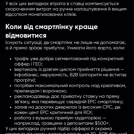
У всіх цих випадках втрата в ставці компенсується
скороченням витрат на ручне налаштування й вищим
відсотком монетизованих кліків.
Коли від смартлінку краще
відмовитися
Існують ситуації, де смартлінк не лише не допомагає,
а й прямо зрізає прибуток. Уникати його варто, коли:
трафік уже добре сегментований під конкретний
оффер і ГЕО;
вертикаль із довгим циклом прийняття рішення —
інфобізнес, нерухомість, B2B (алгоритм не встигає
прогріти);
потрібен максимальний контроль над креативом,
прелендом і воронкою;
рекламодавець дає приватну ставку на пряму
зв’язку, яка перевищує середній EPC смартлінку;
залив на дорогих джерелах із високим CPC, де
кожен цент EPC критичний для ROI;
робота з вузькою преміум-аудиторією —
наприклад, гравцями з депозитами $500+.
У цих випадках ручний підбір оффера й окрема