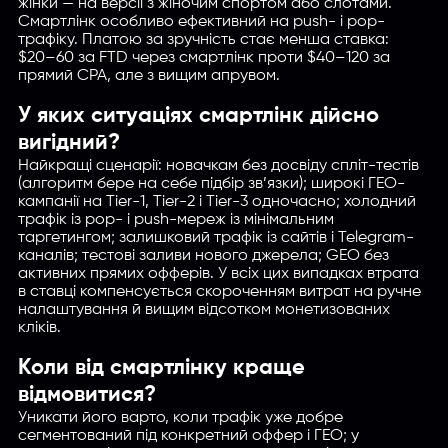
жінки — на версії з жіночим спортом або слотами.
Смартлінк особливо ефективний на push- і pop-
трафіку. Платою за зручність стає менша ставка:
$20–60 за FTD через смартлінк проти $40–120 за
прямий CPA, але з вищим апрувом.
У яких ситуаціях смартлінк дійсно
вигідний?
Найкращі сценарії: новачкам без досвіду спліт-тестів
(алгоритм бере на себе підбір зв’язки); широкі ГЕО-
кампанії на Tier-1, Tier-2 і Tier-3 одночасно; холодний
трафік із pop- і push-мереж із мінімальним
таргетингом; залишковий трафік із сайтів і Telegram-
каналів; тестові заливи нового джерела; GEO без
активних прямих офферів. У всіх цих випадках втрата
в ставці компенсується скороченням витрат на ручне
налаштування й вищим відсотком монетизованих
кліків.
Коли від смартлінку краще
відмовитися?
Уникати його варто, коли трафік уже добре
сегментований під конкретний оффер і ГЕО; у