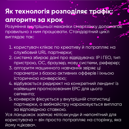
Як технологія розподіляє трафік:
алгоритм за крок
Розуміння внутрішньої механіки смартлінку допомагає
правильно з ним працювати. Стандартний цикл
виглядає так:
користувач клікає по креативу й потрапляє на
службовий URL партнерки;
система збирає дані про відвідувача: IP і ГЕО, тип
пристрою, ОС, браузер, мову системи, реферер;
алгоритм машинного навчання звіряє ці
параметри з базою активних офферів і їхньою
історичною конверсією;
відбувається редирект на конкретний лендинг із
найвищим прогнозованим EPC для цього
сегмента;
конверсія фіксується у внутрішній статистиці
партнерки, а вебмайстру нараховується виплата
за відповідною ставкою.
Уся ланцюжок займає мілісекунди й непомітний для
користувача — він просто потрапляє на сторінку, яка
йому «цікава».