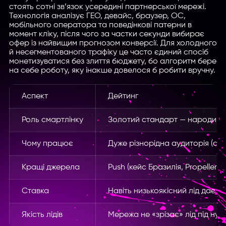
стоять сотні зв’язок усередині партнерської мережі.
Технологія аналізує ГЕО, девайс, браузер, ОС,
мобільного оператора та поведінкові патерни в
момент кліку, після чого за частки секунди вибирає
офер із найвищим прогнозом конверсії. Для холодного
й несегментованого трафіку це часто єдиний спосіб
монетизуватися без злиття бюджету, бо алгоритм бере
на себе роботу, яку інакше довелося б робити вручну.
Аспект
Дейтинг
Роль смартлінку
Золотий стандарт — народився
Чому працює
Дуже різнорідна аудиторія (стат
Кращі джерела
Push (кейс Бразилія, Propellerad
Ставка
Навіть низькоякісний лід дає $
Якість лідів
Мережа не «зрізає» лід під нуль