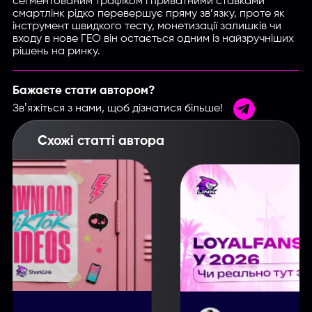
сегментованим трафіком і приватними ставками
смартлінк рідко перевершує пряму зв’язку, проте як
інструмент швидкого тесту, монетизації залишків чи
входу в нове ГЕО він остається одним із найзручніших
рішень на ринку.
Бажаєте стати автором?
Звʼяжіться з нами, щоб дізнатися більше!
Схожі статті автора