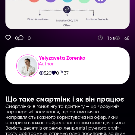
0
0
1 хв
68
Yelyzaveta Zorenko
Author
520
0
37
Що таке смартлінк і як він працює
Смартлінки в гемблінгу та дейтингу — це «розумні»
партнерські посилання, що автоматично
направляють кожного користувача на офер, який
алгоритм вважає найрелевантнішим саме для нього.
Замість десятків окремих лендингів і ручного спліт-
тесту арбітражник отримує одне посилання, за яким