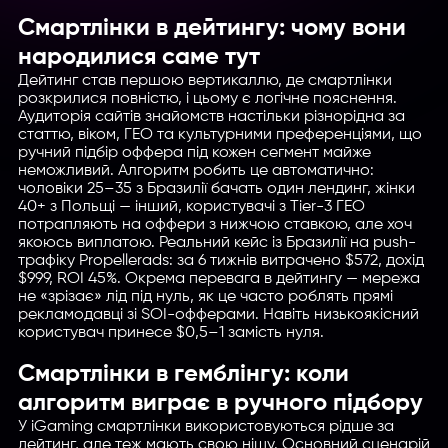
Смартлінки в дейтингу: чому вони
народилися саме тут
Дейтинг став першою вертикаллю, де смартлінки
розкрилися повністю, і цьому є логічне пояснення.
Аудиторія сайтів знайомств настільки різнорідна за
статтю, віком, ГЕО та культурними преференціями, що
ручний підбір оффера під кожен сегмент майже
неможливий. Алгоритм робить це автоматично:
чоловіки 25–35 з Бразилії бачать один лендинг, жінки
40+ з Польщі — інший, користувачі з Tier-3 ГЕО
потрапляють на оффери з нижчою ставкою, але хоч
якоюсь виплатою. Реальний кейс із Бразилії на push-
трафіку Propellerads: за 6 тижнів витрачено $572, дохід
$999, ROI 45%. Окрема перевага в дейтингу — мережа
не «зрізає» лід під нуль, як це часто роблять прямі
рекламодавці зі SOI-офферами. Навіть низькоякісний
користувач принесе $0,5–1 замість нуля.
Смартлінки в гемблінгу: коли
алгоритм виграє в ручного підбору
У iGaming смартлінки використовуються рідше за
дейтинг, але теж мають свою нішу. Основний сценарій