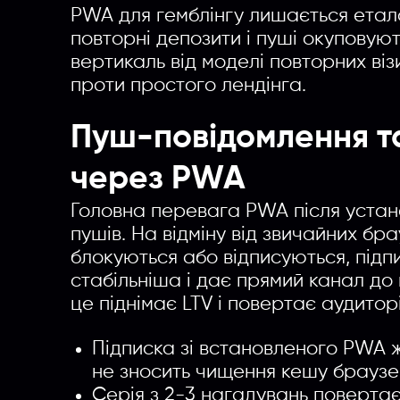
PWA для гемблінгу лишається етал
повторні депозити і пуші окуповуют
вертикаль від моделі повторних віз
проти простого лендінга.
Пуш-повідомлення т
через PWA
Головна перевага PWA після устан
пушів. На відміну від звичайних бра
блокуються або відписуються, під
стабільніша і дає прямий канал до
це піднімає LTV і повертає аудитор
Підписка зі встановленого PWA ж
не зносить чищення кешу браузе
Серія з 2-3 нагадувань повертає