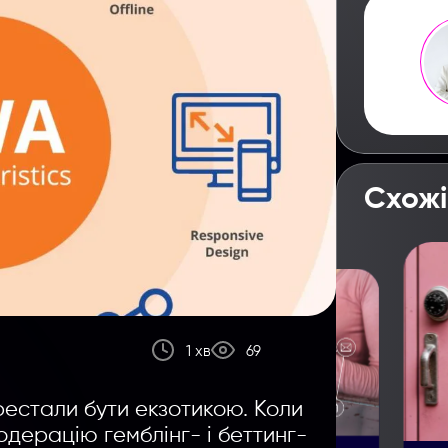
Схожі
1 хв
69
рестали бути екзотикою. Коли
одерацію гемблінг- і беттинг-