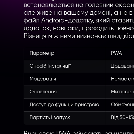
встановлюється на головний екран
але живе на вашому домені, а не в 
файл Android-додатку, який ставит
додаток, навпаки, проходить повноц
Різниця між ними визначає швидкіст
Параметр
PWA
Спосіб інсталяції
Додаванн
Модерація
Немає ст
Оновлення
Миттєве, 
Доступ до функцій пристрою
Обмежени
Вартість і запуск
Від 50-15