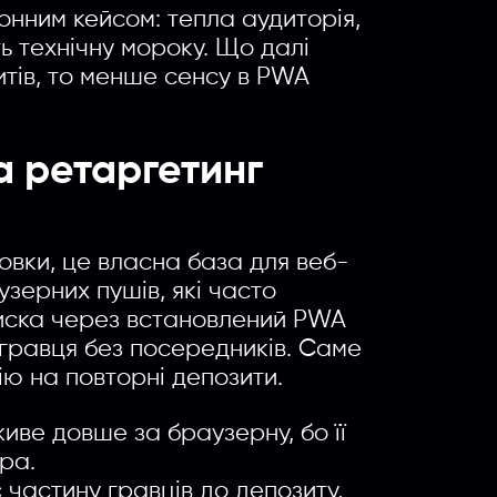
онним кейсом: тепла аудиторія,
ь технічну мороку. Що далі
итів, то менше сенсу в PWA
а ретаргетинг
овки, це власна база для веб-
узерних пушів, які часто
писка через встановлений PWA
 гравця без посередників. Саме
ію на повторні депозити.
иве довше за браузерну, бо її
ра.
 частину гравців до депозиту,