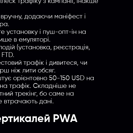
леск трафіку з кампанії, інакше
Введите название партнерки, сервиса,команды и т.п.
вручну, додаючи маніфест і
ра.
е установку і пуш-опт-ін на
ише в емуляторі.
одій (установка, реєстрація,
 FTD.
стовий трафік і дивитеся, чи
рш ніж лити обсяг.
штує орієнтовно 50-150 USD на
т на трафік. Складніше не
ний трекінг, бо саме на
е втрачають дані.
вертикалей PWA