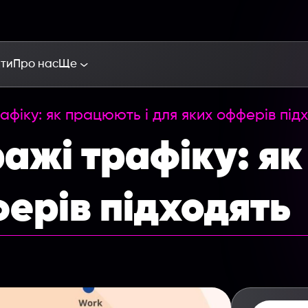
кти
Про нас
Ще
фіку: як працюють і для яких офферів під
ажі трафіку: як
ерів підходять