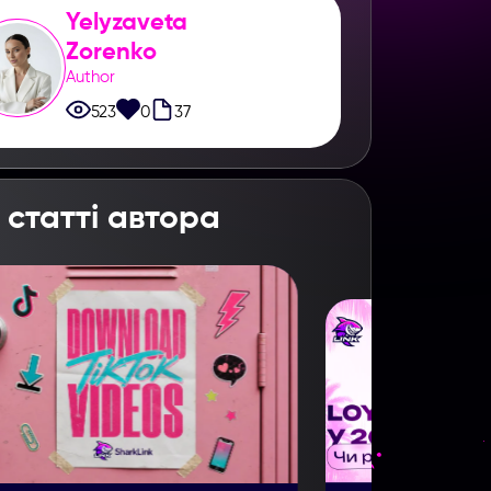
Yelyzaveta
Zorenko
Author
523
0
37
 статті автора