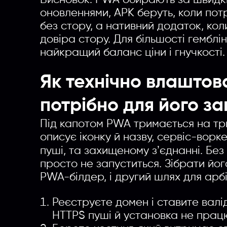
Висновок: PWA обирають за швидкі
оновленнями, APK беруть, коли пот
без стору, а нативний додаток, коли
довіра стору. Для більшості гемблі
найкращий баланс ціни і гнучкості.
Як технічно влашто
потрібно для його за
Під капотом PWA тримається на трь
описує іконку й назву, сервіс-ворке
пуші, та захищеному зʼєднанні. Без
просто не запуститься. Зібрати йо
PWA-білдер, і другий шлях для ар
Реєструєте домен і ставите валі
HTTPS пуші й установка не прац