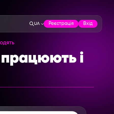
Реєстрація
Вхід
UA
ходять
 працюють і