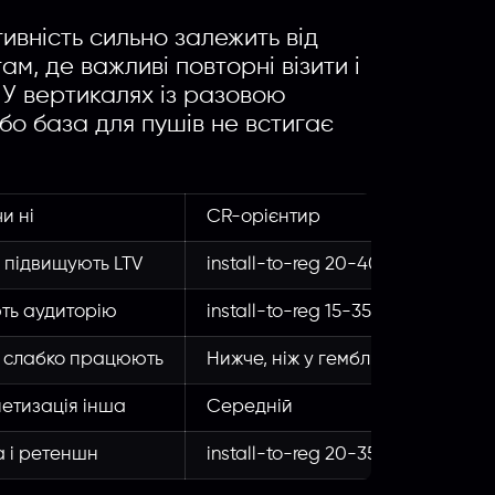
ивність сильно залежить від
м, де важливі повторні візити і
. У вертикалях із разовою
о база для пушів не встигає
и ні
CR-орієнтир
Осно
і підвищують LTV
install-to-reg 20-40%
Залеж
ють аудиторію
install-to-reg 15-35%
Пік н
і слабко працюють
Нижче, ніж у гемблінгу
Мали
нетизація інша
Середній
Висо
 і ретеншн
install-to-reg 20-35%
Жорс