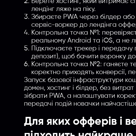
Берете хостинг, який витримає сп
лендінг ляже на піку.
Збираєте PWA через білдер або 
сервіс-воркер до лендінга оффе
Контрольна точка №1: перевіряєт
реальному Android та iOS, а не л
Підключаєте трекер і передачу п
депозит), щоб бачити воронку до
Контрольна точка №2: ганяєте те
коректно приходять конверсії, пе
Запуск базової інфраструктури ко
домен, хостинг і білдер, без витра
зібрати PWA, а налаштувати корект
передачі подій новачки найчастіш
Для яких офферів і 
підходить найкраще