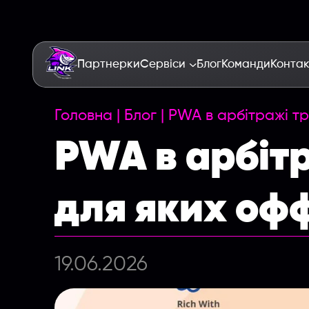
Партнерки
Сервіси
Блог
Команди
Конта
Головна
|
Блог
|
PWA в арбітражі тра
PWA в арбітр
для яких офф
19.06.2026