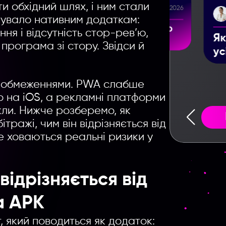
и обхідний шлях, і ним стали
9.06.2026
Yelyzaveta Zorenko
28.07.2026
кувало нативним додаткам:
хто
Як скачати відео з TikTok:
ння і відсутність стор-рев’ю,
Lo
усі способи у 2026 році
програма зі стору. Звідси й
ва
ск
за
ти обмеженнями. PWA слабше
о на iOS, а рекламні платформи
икли. Нижче розберемо, як
ражі, чим він відрізняється від
де ховаються реальні ризики у
відрізняється від
а APK
, який поводиться як додаток: