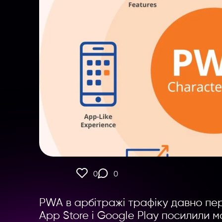
0
0
PWA в арбітражі трафіку давно пе
App Store і Google Play посилили м