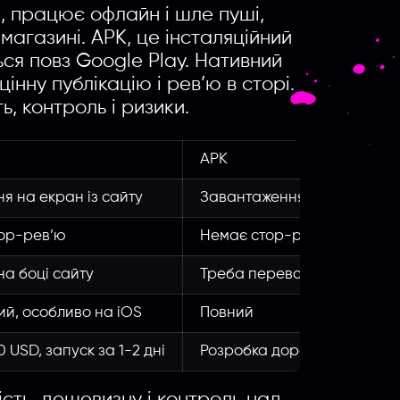
, працює офлайн і шле пуші,
магазині. APK, це інсталяційний
ься повз Google Play. Нативний
інну публікацію і рев’ю в сторі.
ь, контроль і ризики.
APK
я на екран із сайту
Завантаження файлу повз 
ор-рев’ю
Немає стор-рев’ю
на боці сайту
Треба перевстановлення
й, особливо на iOS
Повний
0 USD, запуск за 1-2 дні
Розробка дорожча