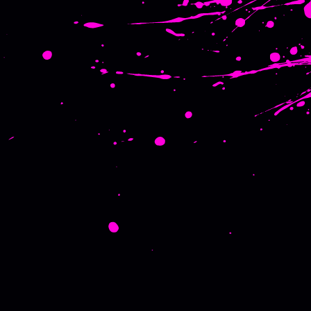
Нативний додаток
стор
Установка зі стору
Повне рев’ю, 1-3 дні і довше
Через апдейт у сторі
Повний
Найдорожчий і найдовший