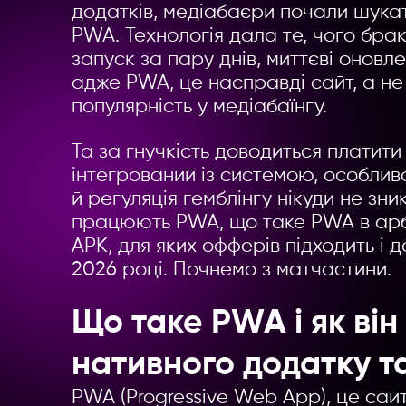
додатків, медіабаєри почали шукат
Yelyzaveta Zorenko
1
zaveta Zorenko
28.07.2026
PWA. Технологія дала те, чого бра
Що таке медіабаєр: 
ans у 2026 році: чи
запуск за пару днів, миттєві оновле
це і чим займається
 запускатися та
адже PWA, це насправді сайт, а не 
ки реально можна
популярність у медіабаїнгу.
ити
Та за гнучкість доводиться плати
інтегрований із системою, особлив
й регуляція гемблінгу нікуди не зн
працюють PWA, що таке PWA в арбіт
APK, для яких офферів підходить і 
2026 році. Почнемо з матчастини.
Що таке PWA і як він 
нативного додатку т
PWA (Progressive Web App), це сайт