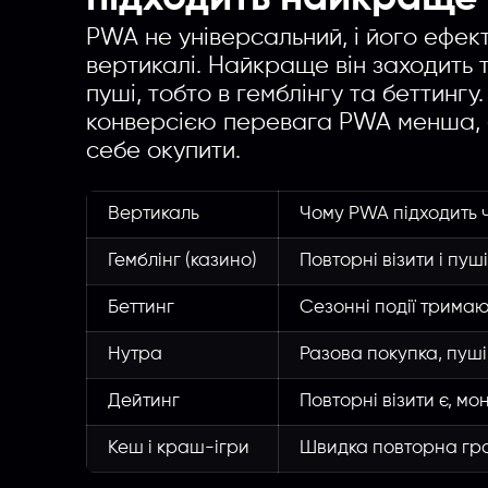
PWA не універсальний, і його ефект
вертикалі. Найкраще він заходить та
пуші, тобто в гемблінгу та беттингу
конверсією перевага PWA менша, б
себе окупити.
Вертикаль
Чому PWA підходить ч
Гемблінг (казино)
Повторні візити і пуш
Беттинг
Сезонні події трима
Нутра
Разова покупка, пуш
Дейтинг
Повторні візити є, мо
Кеш і краш-ігри
Швидка повторна гра