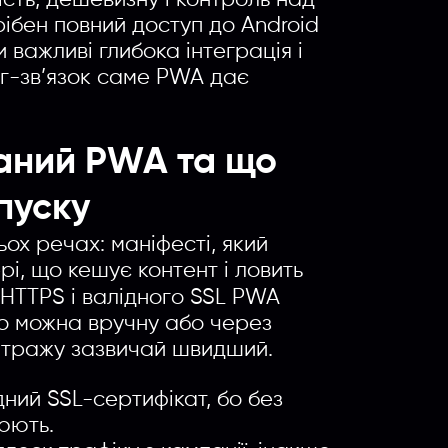
сть, дешевизну і контроль над
рібен повний доступ до Android
 важливі глибока інтеграція і
нг-зв’язок саме PWA дає
ваний PWA та що
пуску
ох речах: маніфесті, який
рі, що кешує контент і ловить
 HTTPS і валідного SSL PWA
го можна вручну або через
бітражу зазвичай швидший.
дний SSL-сертифікат, бо без
юють.