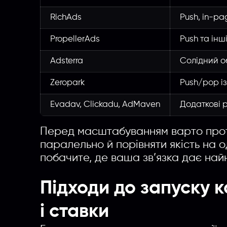
RichAds
Push, in-pa
PropellerAds
Push та інш
Adsterra
Солідний об
Zeropark
Push/pop і
Evadav, Clickadu, AdMaven
Додаткові 
Перед масштабуванням варто прот
паралельно й порівняти якість на 
побачите, де ваша зв’язка дає найни
Підходи до запуску к
і ставки