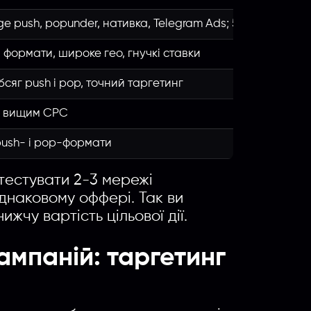
Введите название партнерки, сервиса,команды и т.п.
ge push, popunder, нативка, Telegram Ads; 5+ млрд пока
і формати, широке гео, гнучкі ставки
сяг push і pop, точний таргетинг
з вищим CPC
push- і pop-формати
естувати 2-3 мережі
однаковому оффері. Так ви
жчу вартість цільової дії.
ампаній: таргетинг