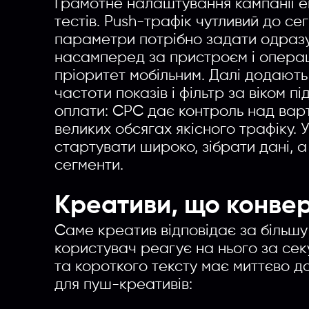
Грамотне налаштування кампанії е
тестів. Push-трафік чутливий до сег
параметри потрібно задати одразу
насамперед за пристроєм і опера
пріоритет мобільним. Далі додают
частоти показів і фільтр за віком п
оплати: CPC дає контроль над варт
великих обсягах якісного трафіку.
стартувати широко, зібрати дані, а
сегменти.
Креативи, що конвер
Саме креатив відповідає за більшу 
користувач реагує на нього за секу
та короткого тексту має миттєво д
для пуш-креативів: