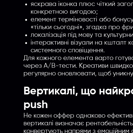
яскрава іконка плюс чіткий загол
конкретною вигодою;
елемент терміновості або бонус
«тільки сьогодні», згадка про фри
локалізація під мову та культурн
інтерактивні візуали на кшталт 
системного сповіщення.
Для кожного елемента варто готуват
через A/B-тести. Креативи швидко
регулярно оновлювати, щоб уникнут
Вертикалі, що найкр
push
Не кожен оффер однаково ефективн
вертикалі визначає рентабельніст
конвертують напрями з емоційним 