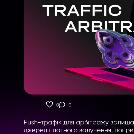
0
0
Push-трафік для арбітражу залиша
джерел платного залучення, попри