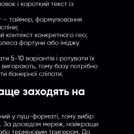
овок і короткий текст із
у — таймер, формулювання
спіни;
ий контекст конкретного гео;
колеса фортуни або іміджу
и 5-10 варіантів і ротувати їх
 вигорають, тому базу потрібно
и банерної сліпоти.
аще заходять на
ий у пуш-форматі, тому вибір
ь. За досвідом мереж, найкраще
або терміновим тригером. До