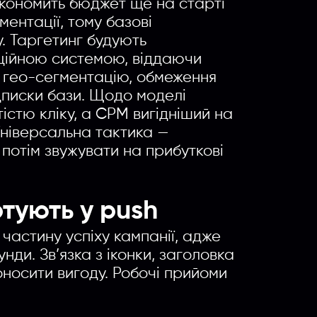
кономить бюджет ще на старті
ментації, тому базові
. Таргетинг будують
ційною системою, віддаючи
ь гео-сегментацію, обмеження
ідписки бази. Щодо моделі
істю кліку, а CPM вигідніший на
 Універсальна тактика —
 потім звужувати на прибуткові
тують у push
частину успіху кампанії, адже
нди. Зв’язка з іконки, заголовка
оносити вигоду. Робочі прийоми