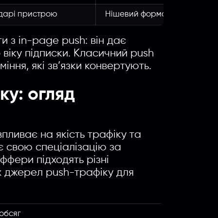
ндарі пристрою
Нішевий формат для додатк
 з in-page push: він дає
 віку підписки. Класичний push
іння, які зв’язки конвертують.
у: огляд
ливає на якість трафіку та
є свою спеціалізацію за
оффери підходять різні
 джерел push-трафіку для
обсяг