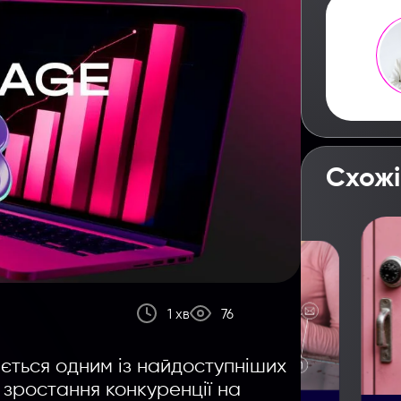
Схожі
1 хв
76
ється одним із найдоступніших
 зростання конкуренції на