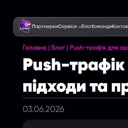
Партнерки
Сервіси
Блог
Команди
Конта
Головна
|
Блог
|
Push-трафік для ар
Push-трафік
підходи та п
03.06.2026