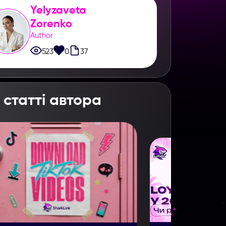
Yelyzaveta
Zorenko
Author
523
0
37
 статті автора