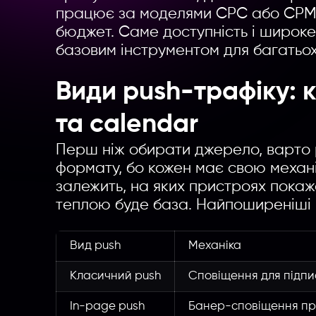
працює за моделями CPC або CPM, 
бюджет. Саме доступність і широк
базовим інструментом для багатьох
Види push-трафіку: 
та calendar
Перш ніж обирати джерело, варто р
формату, бо кожен має свою механі
залежить, на яких пристроях покаж
теплою буде база. Найпоширеніші в
Вид push
Механіка
Класичний push
Сповіщення для підпи
In-page push
Банер-сповіщення пря