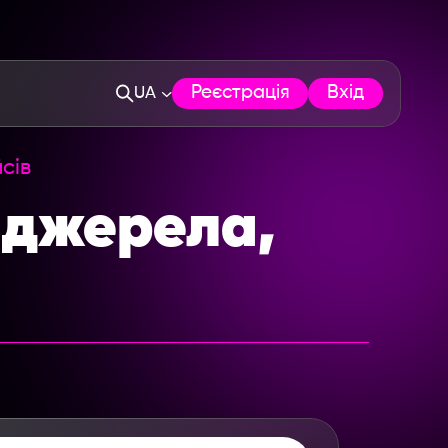
Реєстрація
Вхід
UA
сів
 джерела,