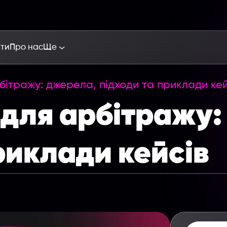
кти
Про нас
Ще
бітражу: джерела, підходи та приклади кей
 для арбітражу:
риклади кейсів