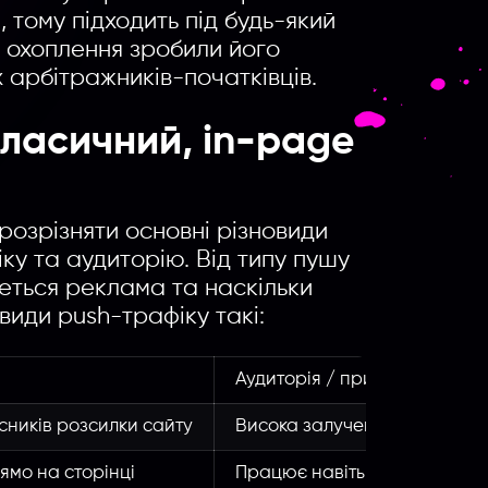
тому підходить під будь-який
е охоплення зробили його
 арбітражників-початківців.
класичний, in-page
озрізняти основні різновиди
ку та аудиторію. Від типу пушу
еться реклама та наскільки
иди push-трафіку такі:
Аудиторія / примітка
сників розсилки сайту
Висока залученість, але якіс
мо на сторінці
Працює навіть на iOS, без п