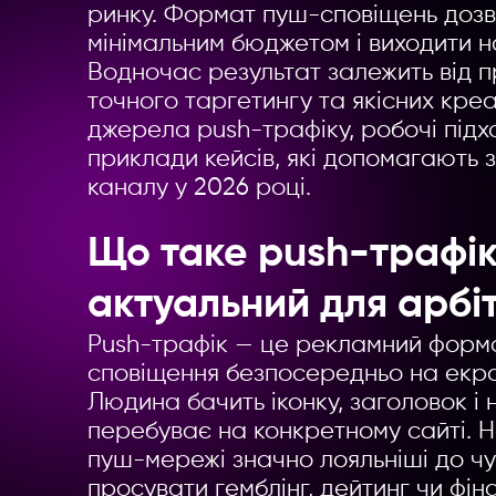
ринку. Формат пуш-сповіщень дозв
Yelyzaveta Zorenko
1
zaveta Zorenko
28.07.2026
мінімальним бюджетом і виходити н
Що таке медіабаєр: 
ans у 2026 році: чи
Водночас результат залежить від 
це і чим займається
 запускатися та
точного таргетингу та якісних креа
ки реально можна
джерела push-трафіку, робочі підх
ити
приклади кейсів, які допомагають 
каналу у 2026 році.
Що таке push-трафік 
актуальний для арб
Push-трафік — це рекламний форма
сповіщення безпосередньо на екр
Людина бачить іконку, заголовок і н
перебуває на конкретному сайті. На
пуш-мережі значно лояльніші до чу
просувати гемблінг, дейтинг чи фі