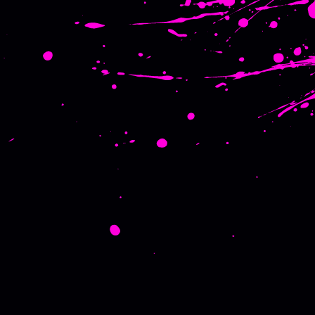
ть падає зі старінням бази
ідписки; великий обсяг — старт для новачків