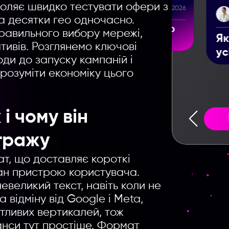
оляє швидко тестувати офери з
9.06.2026
Yelyzaveta Zorenko
28.07.2026
а десятки гео одночасно.
хто
Як скачати відео з TikTok:
правильного вибору мережі,
Lo
усі способи у 2026 році
тивів. Розглянемо ключові
ва
оди до запуску кампаній і
ск
зрозуміти економіку цього
за
і чому він
ітражу
т, що доставляє короткі
ан пристрою користувача.
евеликий текст, навіть коли не
 відміну від Google і Meta,
тливих вертикалей, тож
нанси тут простіше. Формат