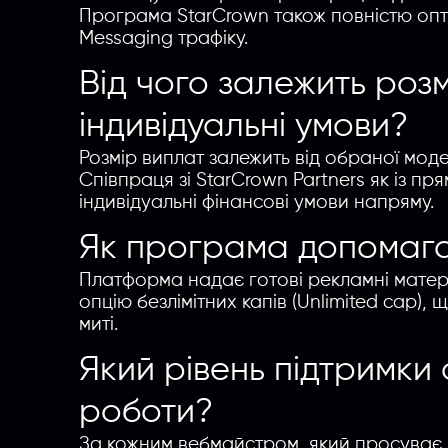
Програма StarCrown також повністю опти
Messaging трафіку.
Від чого залежить розм
індивідуальні умови?
Розмір виплат залежить від обраної модел
Співпраця зі StarCrown Partners як із 
індивідуальні фінансові умови напряму.
Як програма допомага
Платформа надає готові рекламні матеріал
опцію безлімітних капів (Unlimited cap),
миті.
Який рівень підтримки
роботи?
За кожним вебмайстром, який просуває St