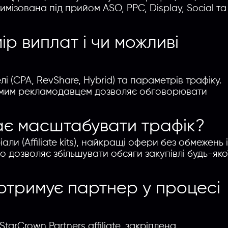
мізована під прийом ASO, PPC, Display, Social та
Введите название партнерки, сервиса,команды и т.п.
ір виплат і чи можливі
і (CPA, RevShare, Hybrid) та параметрів трафіку.
прямим рекламодавцем дозволяє обговорювати
є масштабувати трафік?
и (Affiliate kits), найкращі офери без обмежень 
 що дозволяє збільшувати обсяги закупівлі будь-яко
 отримує партнер у процесі
arCrown Partners affiliate, закріплена