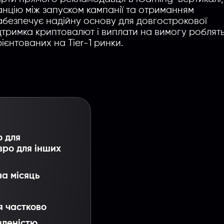
цію між запуском кампанії та отриманням
забезпечує надійну основу для довгострокової
підтримка криптовалют і виплати на вимогу роблят
ієнтованих на Tier-1 ринки.
о для
вро для інших
на місяць
я частково
вленістю