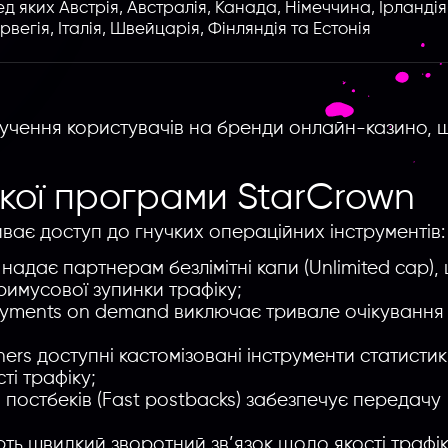
ед яких Австрія, Австралія, Канада, Німеччина, Ірландія
вегія, Італія, Швейцарія, Фінляндія та Естонія
лучення користувачів на бренди онлайн-казино, 
кої програми StarCrown
иває доступ до гнучких операційних інструментів:
я надає партнерам безлімітні капи (Unlimited cap),
римусової зупинки трафіку;
Payments on demand виключає тривале очікування
ners доступні кастомізовані інструменти статисти
сті трафіку;
 постбеків (Fast postbacks) забезпечує передачу
ть швидкий зворотний зв’язок щодо якості трафі