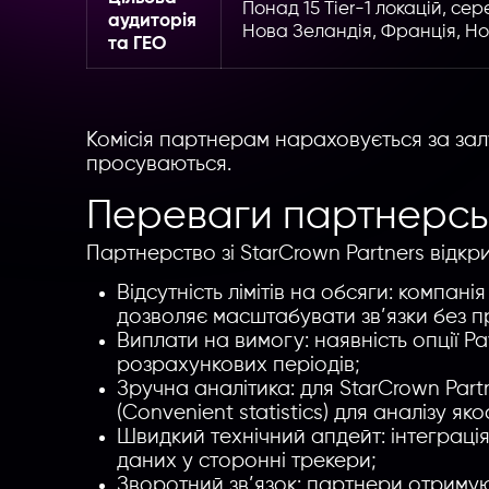
Понад 15 Tier-1 локацій, сер
аудиторія
Нова Зеландія, Франція, Нор
та ГЕО
Комісія партнерам нараховується за за
просуваються.
Переваги партнерсь
Партнерство зі StarCrown Partners відкр
Відсутність лімітів на обсяги: компані
дозволяє масштабувати зв’язки без п
Виплати на вимогу: наявність опції 
розрахункових періодів;
Зручна аналітика: для StarCrown Part
(Convenient statistics) для аналізу яко
Швидкий технічний апдейт: інтеграція
даних у сторонні трекери;
Зворотний зв’язок: партнери отримую