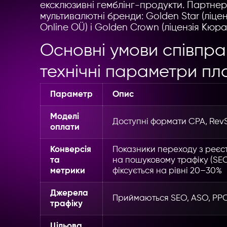
ексклюзивні гемблінг-продукти. Партнер
мультивалютні бренди: Golden Star (ліцен
Online OÜ) і Golden Crown (ліцензія Кюрас
Основні умови співпраці
технічні параметри пл
Параметр
Опис
Моделі
Доступні формати CPA, RevS
оплати
Конверсія
Показники переходу з реєстр
та
на пошуковому трафіку (SEO
метрики
фіксується на рівні 20–30%
Джерела
Приймаються SEO, ASO, PPC, 
трафіку
Цільова