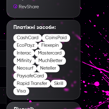
RevShare
Платіжні засоби:
CashCard
CoinsPaid
EcoPayz
Flexepin
Interac
Mastercard
Mifinity
MuchBetter
Neosurf
Neteller
PaysafeCard
Rapid Transfer
Skrill
Visa