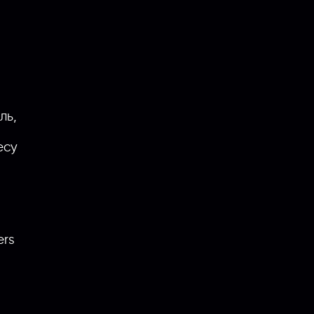
а
ль,
есу
;
ers