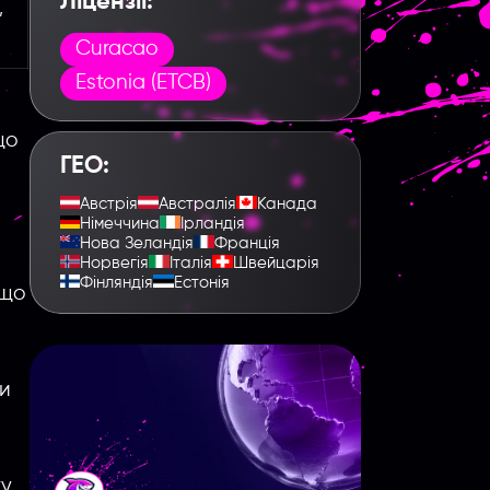
Ліцензії:
,
Curacao
Estonia (ETCB)
що
ГЕО:
Австрія
Австралія
Канада
Німеччина
Ірландія
Нова Зеландія
Франція
Норвегія
Італія
Швейцарія
Фінляндія
Естонія
 що
ки
ку