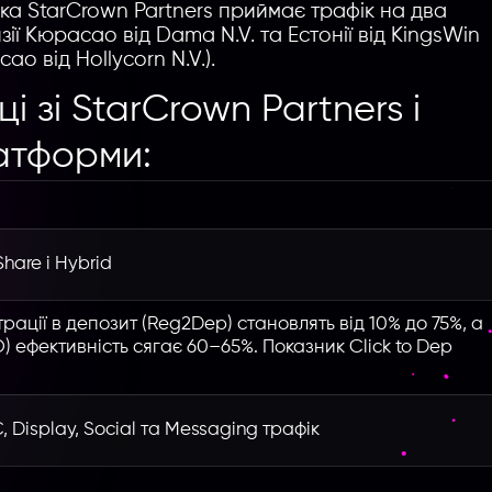
ка StarCrown Partners приймає трафік на два
зії Кюрасао від Dama N.V. та Естонії від KingsWin
ао від Hollycorn N.V.).
 зі StarCrown Partners і
атформи:
hare і Hybrid
ації в депозит (Reg2Dep) становлять від 10% до 75%, а
) ефективність сягає 60–65%. Показник Click to Dep
Display, Social та Messaging трафік