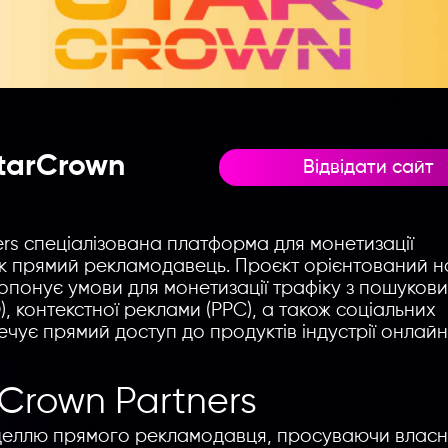
tarCrown
Відвідати сайт
rs спеціалізована платформа для монетизації
як прямий рекламодавець. Проєкт орієнтований н
опонує умови для монетизації трафіку з пошуков
), контекстної реклами (PPC), а також соціальних
чує прямий доступ до продуктів індустрії онлай
Crown Partners
оделлю прямого рекламодавця, просуваючи власн