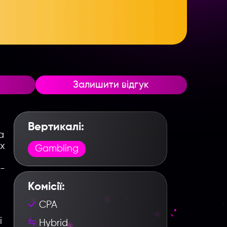
Залишити відгук
Вертикалі:
а
их
Gambling
н-
Комісії:
CPA
і
Hybrid