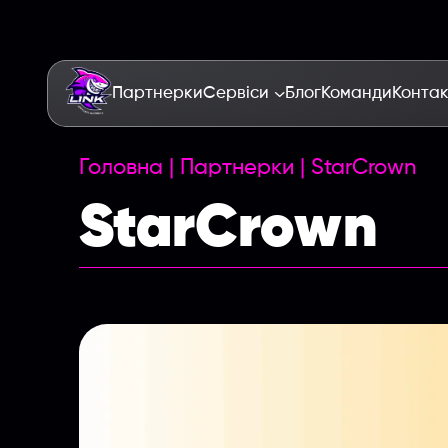
Партнерки
Сервіси
Блог
Команди
Конта
Головна
|
Партнерки
|
StarCrown
StarCrown