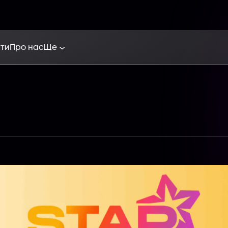
кти
Про нас
Ще