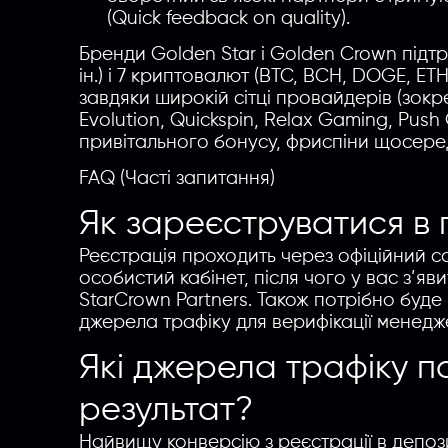
(Quick feedback on quality).
Бренди Golden Star і Golden Crown підт
ін.) і 7 криптовалют (BTC, BCH, DOGE, ET
завдяки широкій сітці провайдерів (зокре
Evolution, Quickspin, Relax Gaming, Push
привітального бонусу, фриспіни щосеред
FAQ (Часті запитання)
Як зареєструватися в 
Реєстрація проходить через офіційний са
особистий кабінет, після чого у вас з’
StarCrown Partners. Також потрібно буде 
джерела трафіку для верифікації менедж
Які джерела трафіку 
результат?
Найвищу конверсію з реєстрації в депози