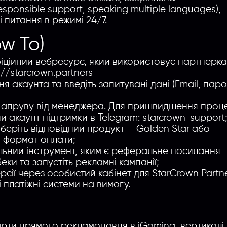
sponsible support, speaking multiple languages),
 питання в режимі 24/7.
w To)
фіційний вебресурс, який використовує партнерк
://starcrown.partners
я акаунта та введіть запитувані дані (Email, паро
я апруву від менеджера. Для пришвидшення проц
 акаунт підтримки в Telegram: starcrown_support
оберіть відповідний продукт — Golden Star або
а формат оплати;
альний інструмент, яким є реферальне посилання
еки та запустіть рекламні кампанії;
сії через особистий кабінет для StarCrown Partn
ні платіжні системи на вимогу.
рти прямого рекламодавця в iGaming-вертикалі,