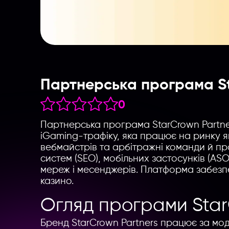
Партнерська програма S
0
Партнерська програма StarCrown Partne
iGaming-трафіку, яка працює на ринку 
вебмайстрів та арбітражні команди й пр
систем (SEO), мобільних застосунків (ASO
мереж і месенджерів. Платформа забезпе
казино.
Огляд програми Star
Бренд StarCrown Partners працює за м