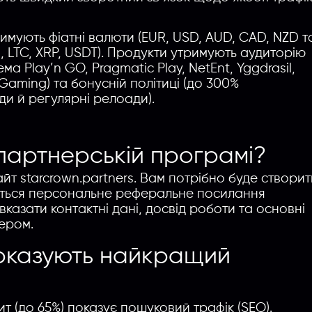
римують фіатні валюти (EUR, USD, AUD, CAD, NZD т
H, LTC, XRP, USDT). Продукти утримують аудиторію
ма Play’n GO, Pragmatic Play, NetEnt, Yggdrasil,
 Gaming) та бонусній політиці (до 300%
и й регулярні релоади).
партнерській програмі?
йт starcrown.partners. Вам потрібно буде створит
явиться персональне реферальне посилання
вказати контактні дані, досвід роботи та основні
ером.
показують найкращий
т (до 65%) показує пошуковий трафік (SEO).