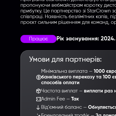
пропонуючи вебмайстрам коротку дистан
прибутку. Це партнерство зі StarCrown 
співпраці. Наявність безлімітних капів, 
проєкт сильним рішенням для команд, ор
Рік заснування: 2024.
Працює
Умови для партнерів:
Мінімальна виплата —
1000 євр
банківського переказу та 100 є
способів оплати
Частота виплат —
виплати раз 
Admin Fee —
Так
Відʼємний баланс —
Обнуляєтьс
Брендований трафік —
За домо