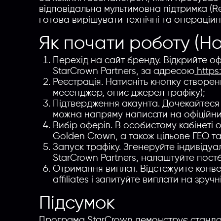
відповідальна мультимовна підтримка (Re
готова вирішувати технічні та операційні
Як почати роботу (Ho
Перехід на сайт бренду. Відкрийте о
StarCrown Partners, за адресою
https
Реєстрація. Натисніть кнопку створенн
месенджер, опис джерел трафіку);
Підтвердження акаунта. Дочекайтес
можна напряму написати на офіційний
Вибір оферів. В особистому кабінеті 
Golden Crown, а також цільове ГЕО т
Запуск трафіку. Згенеруйте індивіду
StarCrown Partners, налаштуйте постб
Отримання виплат. Відстежуйте конвер
affiliates і запитуйте виплати на зруч
Підсумок
Програма StarCrown демонструє станда