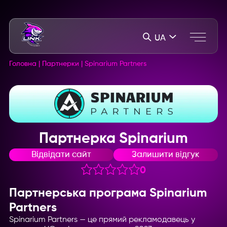
UA
Головна
|
Партнерки
|
Spinarium Partners
Партнерка Spinarium
Відвідати сайт
Залишити відгук
0
Партнерська програма Spinarium
Partners
Spinarium Partners — це прямий рекламодавець у