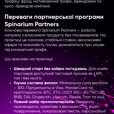
трафіку: фрод, мотивований трафік, брендовані та
крос-брендові кампанії.
Переваги партнерської програми
Spinarium Partners
Ключова перевага Spinarium Partners — робота
напряму з власником продукту без посередників. На
практиці це означає стабільні ставки, ексклюзивні
офери та можливість гнучко домовлятися про умови
під конкретний трафік.
Що важливо на практиці:
Швидкий старт без зайвих погоджень.
Для нових
партнерів доступний тестовий пролив як з KPI,
так і без нього.
Гнучка система виплат.
Мінімальна сума виплати
— $10. Підтримуються Visa, MasterCard та
криптовалюти: BTC, ETH, USDT ERC-20/TRC-20,
BNB, DAI, Dogecoin, Litecoin, Ripple, Tron та інші.
Повний набір промоматеріалів.
Лендинги,
прелендинги, креативи з високим CTR, push-
повідомлення, локалізовані тексти, персональні