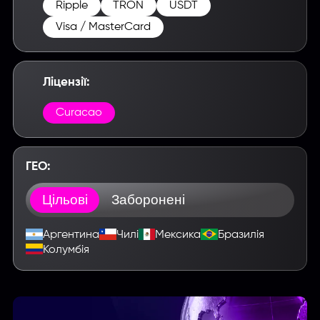
Ripple
TRON
USDT
Visa / MasterCard
Ліцензії:
Введите название партнерки,
Curacao
сервиса,команды и т.п.
ГЕО:
Цільові
Заборонені
Аргентина
Чилі
Мексика
Бразилія
Колумбія