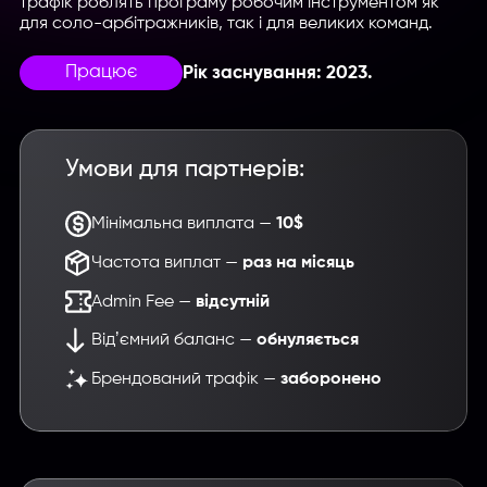
трафік роблять програму робочим інструментом як
для соло-арбітражників, так і для великих команд.
Працює
Рік заснування: 2023.
Умови для партнерів:
Мінімальна виплата —
10$
Частота виплат —
раз на місяць
Admin Fee —
відсутній
Відʼємний баланс —
обнуляється
Брендований трафік —
заборонено