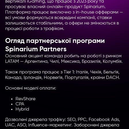
вертикалі iGaming, що працює з 2023 року та
просуває власний онлайн-продукт Spinarium.
Платформа працює виключно з in-house офферами —
всі умови формуються всередині компанії, ставки
залишаються стабільними, а офери не змінюються в
процесі роботи з трафіком.
Огляд партнерської програми
Spinarium Partners
Основний акцент команда робить на роботі з ринком
LATAM — Аргентина, Чилі, Мексика, Бразилія, Колумбія.
Також програма працює з Tier 1: Італія, Чехія, Бельгія,
Канада, Ірландія, Норвегія, Португалія, країни DACH.
Основні моделі оплати:
RevShare
CPA
Hybrid
Дозволені джерела трафіку: SEO, PPC, Facebook Ads,
UAC, ASO, Influence-маркетинг. Заборонені джерела