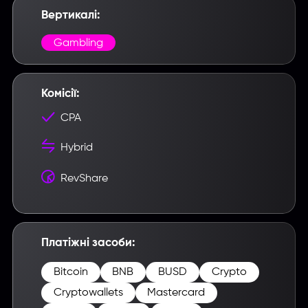
Вертикалі:
Gambling
Комісії:
CPA
Hybrid
RevShare
Платіжні засоби:
Bitcoin
BNB
BUSD
Crypto
Cryptowallets
Mastercard