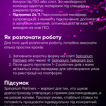
бонуси під ГЕО або слот. За необхідності
команда адаптує матеріали під специфіку
джерела трафіку.
Підтримка 24/7.
Персональний менеджер
супроводжує з моменту підключення: допомагає
із запуском кампаній, оптимізацією зв’язок та
виходом на нові ГЕО.
Як розпочати роботу
Для того щоб розпочати роботу, потрібно виконати
кілька простих кроків:
Заповнити коротку форму на сайті
Spinarium
Partners
або через
Spinarium Telegram bot
.
Після цього протягом 1–2 робочих днів з вами
зв’яжеться наш менеджер для обговорення умов
та реєстрації на платформі.
Підсумок
Spinarium Partners — варіант для тих, хто шукає
довгострокову співпрацю з прямим рекламодавцем, а
не разові заливи. Прозорі умови, стабільні ставки та
готовність працювати індивідуально під конкретний