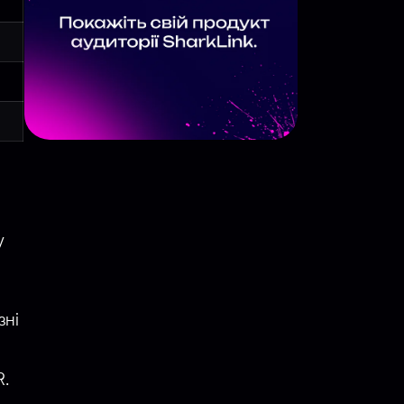
у
зні
R.