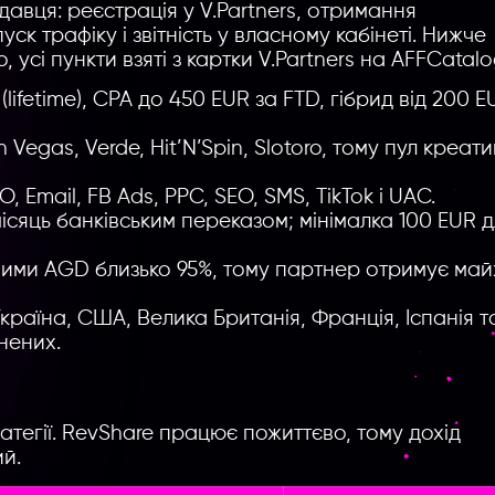
вця: реєстрація у V.Partners, отримання
к трафіку і звітність у власному кабінеті. Нижче
, усі пункти взяті з картки V.Partners на AFFCatalo
ifetime), CPA до 450 EUR за FTD, гібрид від 200 E
Vegas, Verde, Hit’N’Spin, Slotoro, тому пул креати
 Email, FB Ads, PPC, SEO, SMS, TikTok і UAC.
ісяць банківським переказом; мінімалка 100 EUR 
ними AGD близько 95%, тому партнер отримує ма
 Україна, США, Велика Британія, Франція, Іспанія т
нених.
тратегії. RevShare працює пожиттєво, тому дохід
ий.