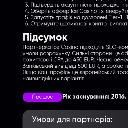
Підтвердіть акаунт після проходження
Оберіть оффер Ice Casino і згенеруй
Запустіть трафік на дозволені Tier-1 і 
Отримуйте щотижневі крипто-виплати
Підсумок
Партнерка Ice Casino підходить SEO-ком
умови розрахунку. Сильні сторони це ad
пожиттєво і CPA до 450 EUR. Чесне обмеж
банківський вивід від 500 EUR, а cookie і
Якщо ваш профіль це європейський трафік
найвигідніших варіантів.
Рік заснування: 2016.
Працює
Умови для партнерів: