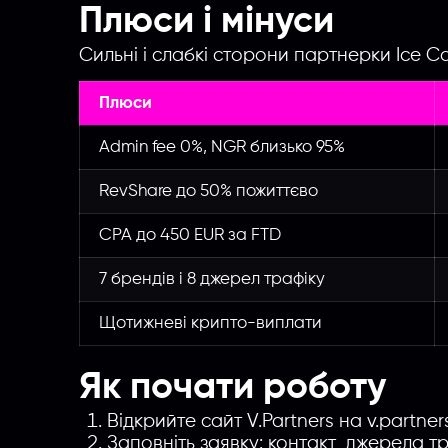
Плюси і мінуси
Сильні і слабкі сторони партнерки Ice C
Плюси
Admin fee 0%, NGR близько 95%
RevShare до 50% пожиттєво
CPA до 450 EUR за FTD
7 брендів і 8 джерел трафіку
Щотижневі крипто-виплати
Як почати роботу
Відкрийте сайт V.Partners на v.partner
Заповніть заявку: контакт, джерела тр