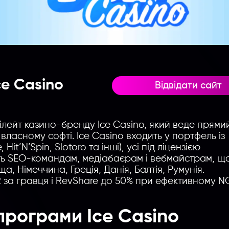
e Casino
Відвідати сайт
лейт казино-бренду Ice Casino, який веде прями
власному софті. Ice Casino входить у портфель із
it’N’Spin, Slotoro та інші), усі під ліцензією
ть SEO-командам, медіабаєрам і вебмайстрам, щ
а, Німеччина, Греція, Данія, Балтія, Румунія.
R за гравця і RevShare до 50% при ефективному N
програми Ice Casino