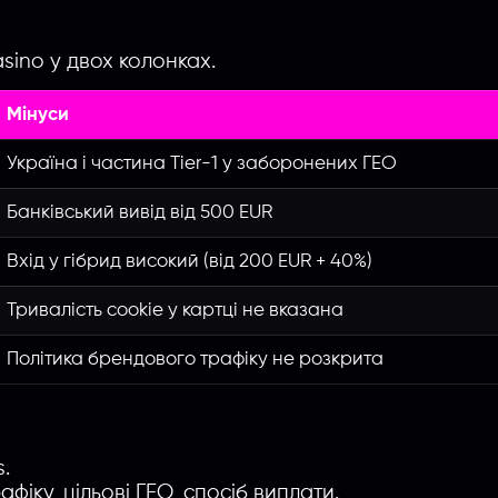
Введите название партнерки, сервиса,команды и т.п.
asino у двох колонках.
Мінуси
Україна і частина Tier-1 у заборонених ГЕО
Банківський вивід від 500 EUR
Вхід у гібрид високий (від 200 EUR + 40%)
Тривалість cookie у картці не вказана
Політика брендового трафіку не розкрита
s.
афіку, цільові ГЕО, спосіб виплати.