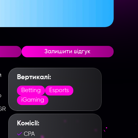
Залишити відгук
й
Вертикалі:
Betting
Esports
о
iGaming
GR
Комісії:
CPA