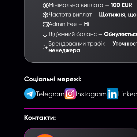
Мінімальна виплата —
100 EUR
Частота виплат —
Щотижня, що
Admin Fee —
Нi
Відʼємний баланс —
Обнуляєтьс
Брендований трафік —
Уточнюєт
менеджера
Соціальні мережі:
Telegram
Instagram
Linked
Контакти: