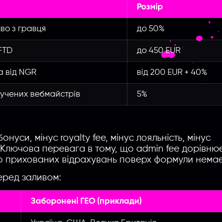
Розмір
во з гравця
до 50%
FTD
до 450 EUR
а від NGR
від 200 EUR + 40%
лучених вебмайстрів
5%
уси, мінус royalty fee, мінус лояльність, мінус
. Ключова перевага в тому, що admin fee дорівню
то прихованих відрахувань поверх формули немає
перед заливом:
Заборонені ГЕО (приклади)