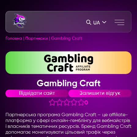
UA
Головна
|
Партнерки
|
Gambling Craft
Gambling Craft
Відвідати сайт
Залишити відгук
0
Партнерська програма Gambling Craft – це affiliate-
платформа у сфері онлайн-гемблінгу для вебмайстрів
і власників тематичних ресурсів. Бренд Gambling Craft
допомагає монетизувати цільовий трафік через