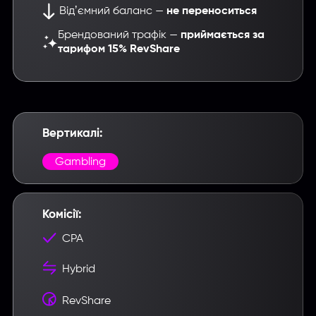
Відʼємний баланс —
не переноситься
Брендований трафік —
приймається за
тарифом 15% RevShare
Введите название партнерки,
сервиса,команды и т.п.
Вертикалі:
Gambling
Комісії:
CPA
Hybrid
RevShare