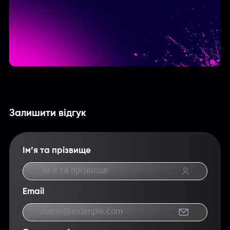
Залишити відгук
Ім’я та прізвище
Email