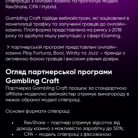
співпрацю з онлайн-казино та пропонує моделі
RevShare, CPA і Hybrid.
Gambling Craft підійде вебмайстрам, які зацікавлені в
монетизації трафіку та залученні гравців до онлайн-
казино. Платформа представлена на ринку з 2018
року та здобула міцну репутацію у сфері iGaming.
У партнерській програмі представлені онлайн-
казино Play Fortuna, Booi, Winity та Jozz — бренди з
активною базою гравців і високим рівнем довіри.
Огляд партнерської програми
Gambling Craft
Партнерка Gambling Craft працює за стандартною
affiliate-моделлю: вебмайстер отримує винагороду в
межах обраної моделі співпраці.
Основні формати співпраці:
RevShare – партнер отримує відсоток від
доходу казино з можливістю заробітку до 50%;
CPA – модель співпраці з фіксованою