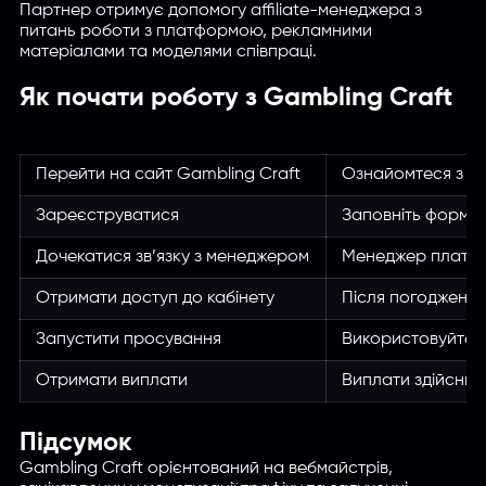
Партнер отримує допомогу affiliate-менеджера з
питань роботи з платформою, рекламними
матеріалами та моделями співпраці.
Як почати роботу з Gambling Craft
Перейти на сайт Gambling Craft
Ознайомтеся з ум
Зареєструватися
Заповніть форму 
Дочекатися зв’язку з менеджером
Менеджер платфор
Отримати доступ до кабінету
Після погодження
Запустити просування
Використовуйте ре
Отримати виплати
Виплати здійснюю
Підсумок
Gambling Craft орієнтований на вебмайстрів,