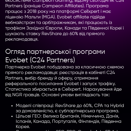
екосистеми Campeon Gaming, відому сьогодні як C24
Partners (раніше Campeon Affiliates). Програма
працює з 2018 року на платформі Cellxpert і має
ліцензію Мальти (MGA). Evobet affiliate підійде
вебмайстрам та арбітражникам, які працюють із
трафіком Західної Європи, Канади та Південної Кореї і
шукають ставку RevShare до 60% від прямого
рекламодавця.
Огляд партнерської програми
Evobet (C24 Partners)
Партнерка Evobet побудована за класичною схемою
прямого рекламодавця: реєстрація в кабінеті C24
Partners, вибір бренду й оферу, отримання
реферального посилання Evobet і запуск трафіку.
Статистика збирається в Cellxpert. Нарахування йде
від NGR гравців. Основні умови виглядають так:
Моделі співпраці: RevShare до 60%, CPA та Hybrid
за домовленістю, є субпартнерська програма.
Цільові ГЕО: Велика Британія, Німеччина, Данія,
Іспанія, Канада, Португалія, Фінляндія, Південна
Корея.