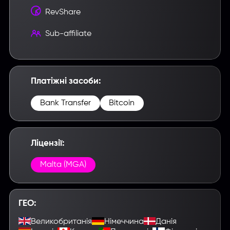
RevShare
Sub-affiliate
Введите название партнерки,
сервиса,команды и т.п.
Платіжні засоби:
Bank Transfer
Bitcoin
Ліцензії:
Malta (MGA)
ГЕО:
Великобританія
Німеччина
Данія