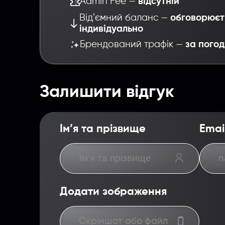
Admin Fee —
відсутній
Відʼємний баланс —
обговорюєт
індивідуально
Брендований трафік —
за пого
Залишити відгук
Ім’я та прізвище
Emai
Додати зображення
Скріншот або файл