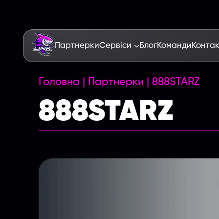
Партнерки
Сервіси
Блог
Команди
Конта
Головна
|
Партнерки
|
888STARZ
888STARZ