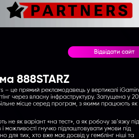
Відвідати сайт
ма 888STARZ
rs
–
це прямий рекламодавець у вертикалі iGamin
ттінг через власну інфраструктуру. Запущена у 2
ільне місце серед програм, з якими працюють як
 не як варіант «на тест», а як робочу зв’язку пі
і можливості гнучко підлаштовувати умови під
 для тих, хто вже має досвід у гемблінг ніші та