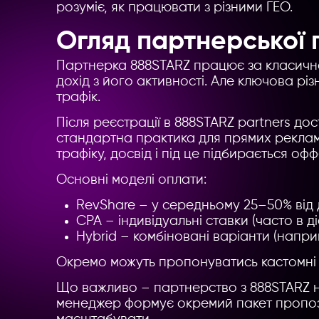
розуміє, як працювати з різними ГЕО.
Огляд партнерської
Партнерка 888STARZ працює за класичн
дохід з його активності. Але ключова різ
трафік.
Після реєстрації в 888STARZ partners д
стандартна практика для прямих рекла
трафіку, досвід і під це підбирається офф
Основні моделі оплати:
RevShare – у середньому 25–50% від
CPA – індивідуальні ставки (часто в 
Hybrid – комбіновані варіанти (напри
Окремо можуть пропонуватись кастомні 
Що важливо – партнерство з 888STARZ 
менеджер формує окремий пакет пропозиц