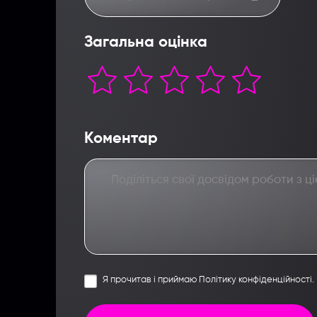
Загальна оцінка
Коментар
Я прочитав і приймаю Політику конфіденційності.