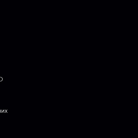
O
них