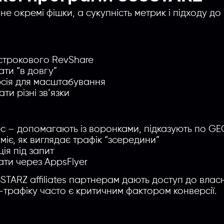
 окремі фішки, а сукупність метрик і підходу до
острокового RevShare
ати “в довгу”
рсія для масштабування
ти різні зв’язки
с – допомагають із воронками, підказують по GE
міє, як виглядає трафік “зсередини”
ція під запит
ати через AppsFlyer
Введите название партнерки, сервиса,команды и т.п.
STARZ affiliates партнерам дають доступ до влас
ng-трафіку часто є критичним фактором конверсії.