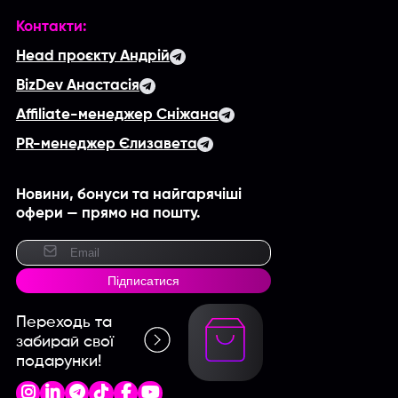
Контакти:
Head проєкту Андрій
BizDev Анастасія
Affiliate-менеджер Сніжана
PR-менеджер Єлизавета
Новини, бонуси та найгарячіші
офери — прямо на пошту.
Підписатися
Переходь та
забирай свої
подарунки!