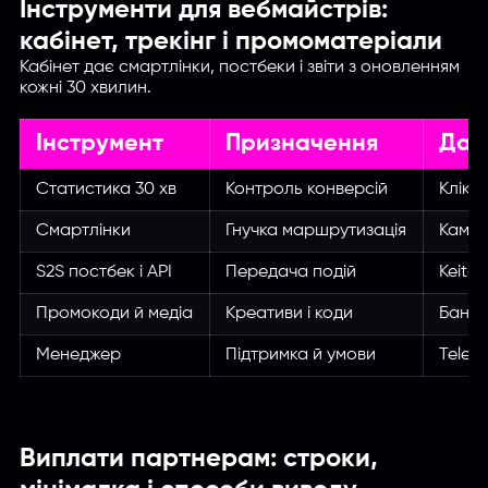
Інструменти для вебмайстрів:
кабінет, трекінг і промоматеріали
Кабінет дає смартлінки, постбеки і звіти з оновленням
кожні 30 хвилин.
Інструмент
Призначення
Дан
Статистика 30 хв
Контроль конверсій
Кліки,
Смартлінки
Гнучка маршрутизація
Кампа
S2S постбек і API
Передача подій
Keita
Промокоди й медіа
Креативи і коди
Банер
Менеджер
Підтримка й умови
Teleg
Виплати партнерам: строки,