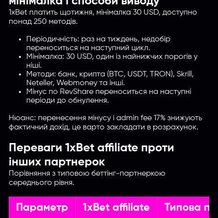
мінімалка і способи виводу
1xBet платить щотижня, мінімалка 30 USD, доступно
понад 250 методів.
Періодичність: раз на тиждень, недобір
переноситься на наступний цикл.
Мінімалка: 30 USD, один із найнижчих порогів у
ніші.
Методи: банк, крипта (BTC, USDT, TRON), Skrill,
Neteller, Webmoney та інші.
Мінус по RevShare переноситься на наступні
періоди до обнулення.
Нюанс: перенесення мінусу і admin fee 17% знижують
фактичний дохід, це варто закладати в розрахунок.
Переваги 1xBet affiliate проти
інших партнерок
Порівняння з типовою беттінг-партнеркою
середнього рівня.
Параметр
1xBet affiliate
Типова п