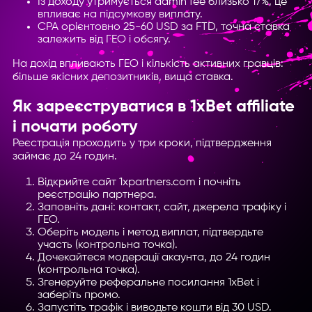
Із доходу утримується admin fee близько 17%, це
впливає на підсумкову виплату.
CPA орієнтовно 25-60 USD за FTD, точна ставка
залежить від ГЕО і обсягу.
На дохід впливають ГЕО і кількість активних гравців:
більше якісних депозитників, вища ставка.
Як зареєструватися в 1xBet affiliate
і почати роботу
Реєстрація проходить у три кроки, підтвердження
займає до 24 годин.
Відкрийте сайт 1xpartners.com і почніть
реєстрацію партнера.
Заповніть дані: контакт, сайт, джерела трафіку і
ГЕО.
Оберіть модель і метод виплат, підтвердьте
участь (контрольна точка).
Дочекайтеся модерації акаунта, до 24 годин
(контрольна точка).
Згенеруйте реферальне посилання 1xBet і
заберіть промо.
Запустіть трафік і виводьте кошти від 30 USD.