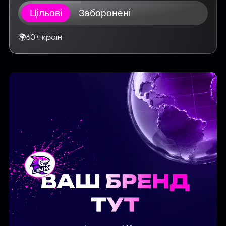
Цільові
Заборонені
🌍
60+ країн