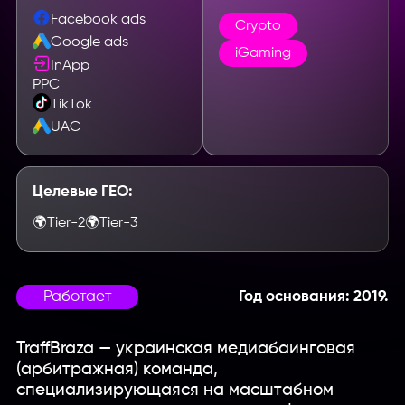
Facebook ads
Crypto
Google ads
iGaming
InApp
PPC
TikTok
UAC
Целевые ГЕО:
🌍
Tier-2
🌍
Tier-3
Работает
Год основания: 2019.
TraffBraza — украинская медиабаинговая
(арбитражная) команда,
специализирующаяся на масштабном