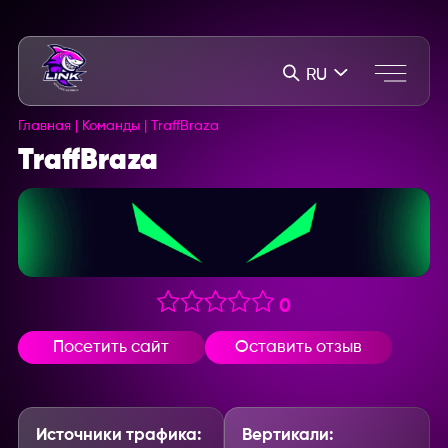
RU
Главная
|
Команды
|
TraffBraza
TraffBraza
0
Посетить сайт
Оставить отзыв
Источники трафика:
Вертикали: