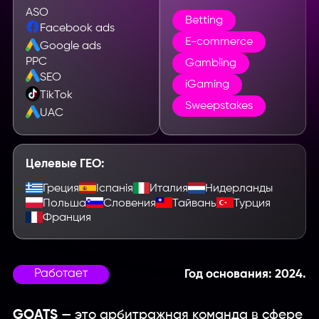
ASO
Betting
Facebook ads
E-commerce
Google ads
PPC
Gambling
SEO
iGaming
TikTok
Sweepstakes
UAC
Целевые ГЕО:
Греция
Іспанія
Италия
Нидерланды
Польша
Словения
Тайвань
Турция
Франция
Работает
Год основания: 2024.
GOATS
— это арбитражная команда в сфере