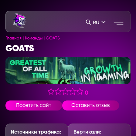
RU
Главная
|
Команды
|
GOATS
GOATS
0
Посетить сайт
Оставить отзыв
Источники трафика:
Вертикали: