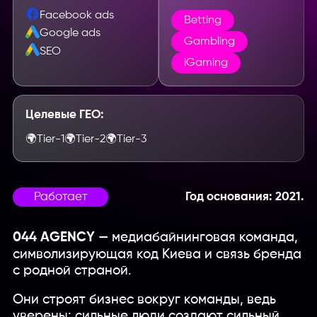
Facebook ads
Betting
Google ads
Gambling
SEO
iGaming
Целевые ГЕО:
🌍
Tier-1
🌍
Tier-2
🌍
Tier-3
Работает
Год основания: 2021.
044 AGENCY
— медиабайнинговая команда,
символизирующая код Киева и связь бренда
с родной страной.
Они строят бизнес вокруг команды, ведь
уверены: сильные люди создают сильный