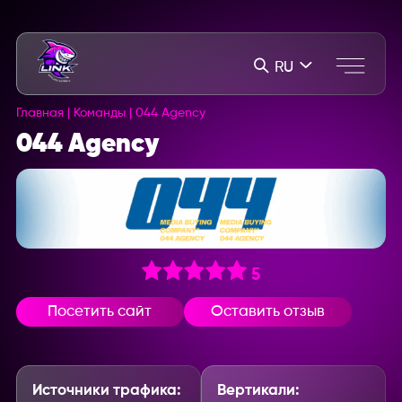
RU
Главная
|
Команды
|
044 Agency
044 Agency
5
Посетить сайт
Оставить отзыв
Источники трафика:
Вертикали: