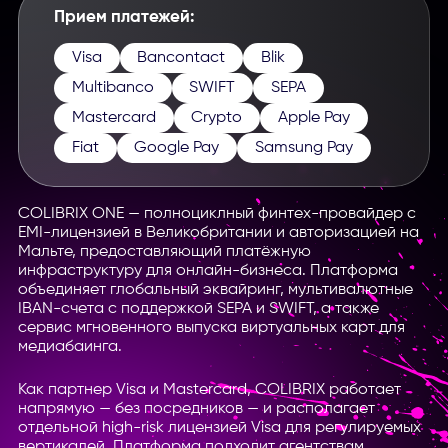
Прием платежей:
Visa
Bancontact
Blik
Multibanco
SWIFT
SEPA
Mastercard
Crypto
Apple Pay
Fiat
Google Pay
Samsung Pay
COLIBRIX ONE — полноциклный финтех-провайдер с
EMI-лицензией в Великобритании и авторизацией на
Мальте, предоставляющий платёжную
инфраструктуру для онлайн-бизнеса. Платформа
объединяет глобальный эквайринг, мультивалютные
IBAN-счета с поддержкой SEPA и SWIFT, а также
сервис мгновенного выпуска виртуальных карт для
медиабаинга.
Как партнер Visa и Mastercard, COLIBRIX работает
напрямую — без посредников — и располагает
отдельной high-risk лицензией Visa для регулируемых
вертикалей. Платформа подходит агентствам,