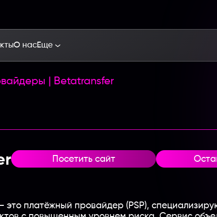
кты
О нас
Еще
овайдеры
|
Betatransfer
er
Посетить сайт
Оста
a — это платёжный провайдер (PSP), специализи
ктов с повышенным уровнем риска. Сервис объе