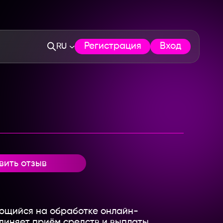
Регистрация
Вход
RU
вить отзыв
рующийся на обработке онлайн-
диняет приём средств и выплаты