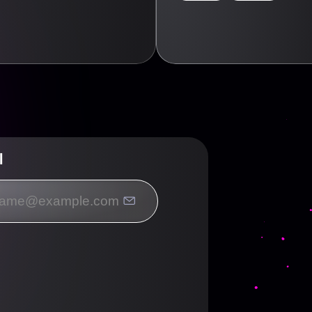
l
Введите название партнерки, сервиса,команды и т.п.