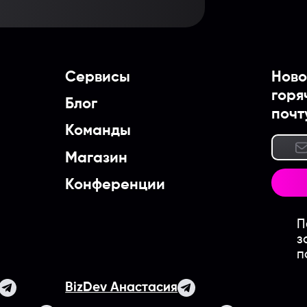
Сервисы
Ново
горя
Блог
почт
Команды
Магазин
Конференции
П
з
п
BizDev Анастасия