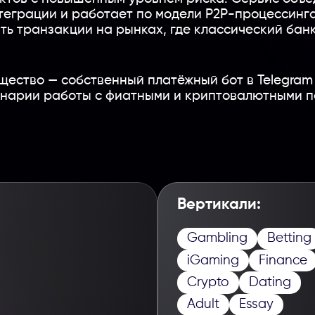
теграции и работает по модели P2P-процессинга
ть транзакции на рынках, где классический бан
ество — собственный платёжный бот в Telegram
арии работы с фиатными и криптовалютными п
Вертикали:
Gambling
Betting
іGaming
Finance
Crypto
Dating
Adult
Essay