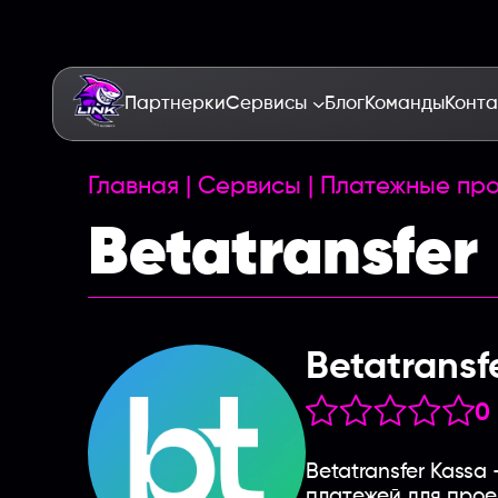
Партнерки
Сервисы
Блог
Команды
Конта
Главная
|
Сервисы
|
Платежные пр
Betatransfer
Betatransf
0
Betatransfer Kass
платежей для прое