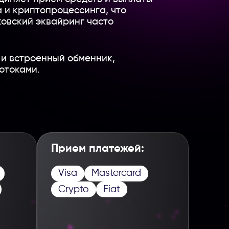
 и криптопроцессинга, что
ковский эквайринг часто
 и встроенный обменник,
отоками.
Прием платежей:
Visa
Mastercard
Crypto
Fiat