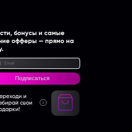
сти, бонусы и самые
чие офферы — прямо на
у.
Подписаться
ереходи и
абирай свои
одарки!