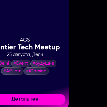
AGS
ontier Tech Meetup
25 августа, Дели
Delhi
#Event
#будущие
#Affiliate
#iGaming
Детальнее