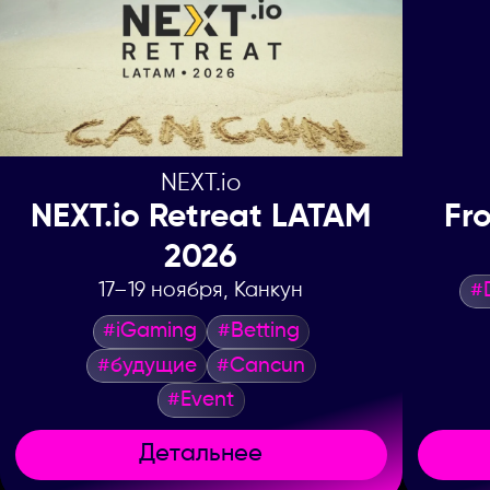
NEXT.io
NEXT.io Retreat LATAM
Fr
2026
17–19 ноября, Канкун
#
#iGaming
#Betting
#будущие
#Cancun
#Event
Детальнее