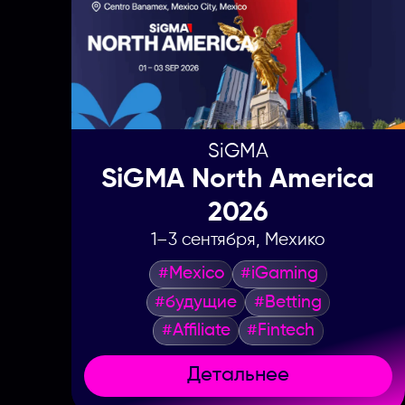
SiGMA
SiGMA North America
2026
1–3 сентября, Мехико
#Mexico
#iGaming
#будущие
#Betting
#Affiliate
#Fintech
Детальнее