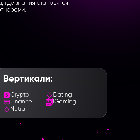
га, где знания становятся
ртнерами.
Вертикали:
Crypto
Dating
Finance
iGaming
Nutra