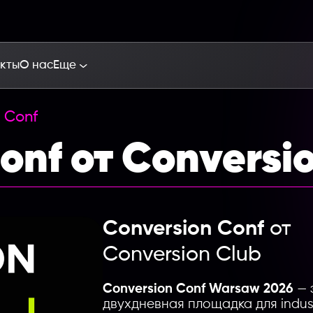
кты
О нас
Еще
 Conf
onf от Conversi
Conversion Conf
от
Conversion Club
Conversion Conf Warsaw 2026
— 
двухдневная площадка для indust