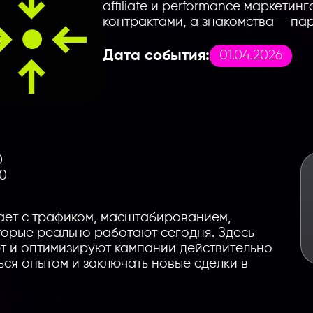
affiliate и performance маркетин
контрактами, а знакомства — па
Дата события:
01.04.2026
0
00
тает с трафиком, масштабированием,
торые реально работают сегодня. Здесь
т и оптимизируют кампании действительно
ься опытом и заключать новые сделки в