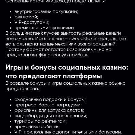
Основные источники дохода представлены:
внутриигровыми покупками;
рекламой;
VIP-доступами;
премиальными функциями
В большинстве случаев выиграть реальные деньги
невозможно. Исключение – sweepstakes-модель, где
есть альтернативные механики вознаграждений.
Поэтому формат остается безрисковым, но не
предполагает финансовую прибыль.
Игры и бонусы социальных казино:
что предлагают платформы
В разделе бонусы и игры социальных казино обычно
представлены:
ежедневные подарки и бонусы;
прогресс-бары с наградами;
фриспины для запуска слотов;
лидерборды для соревнования;
турниры по рейтингам;
временные события;
VIP-приложения с дополнительными бонусами.