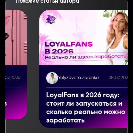
Похожие статьи автора
Yelyzaveta Zorenko
28.07.2026
LoyalFans в 2026 году:
стоит ли запускаться и
сколько реально можно
заработать