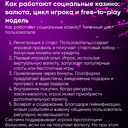
Как работают социальные казино:
валюта, цикл игрока и free-to-play
модель
Как работают социальные казино? Типичный цикл
пользователя:
Регистрация и старт. Пользователь создает
игровой профиль и получает стартовый набор –
бонусные монеты или кредиты.
Первый игровой опыт. Игрок, используя
виртуальную валюту, запускает популярные
слоты или бесплатные игры.
Привлечение через бонусы. Платформа
предлагает фриспины, ежедневные подарки и
прогресс в виде лидеров.
Внутренние покупки. Когда ресурсы
заканчиваются, игрок может приобрести
дополнительную валюту.
Возврат и содержание. Благодаря геймификации,
новым событиям и живому общению пользователь
регулярно возвращается.
Система поддерживает игрока бесплатными
бонусами, если он не покупает валюту. Но при этом