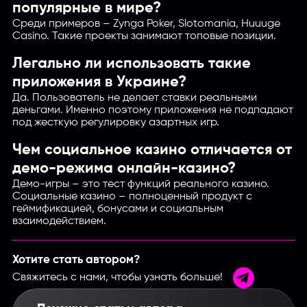
популярные в мире?
Среди примеров – Zynga Poker, Slotomania, Huuuge
Casino. Такие проекты занимают топовые позиции.
Легально ли использовать такие
приложения в Украине?
Да. Пользователь не делает ставки реальными
деньгами. Именно поэтому приложения не подпадают
под жесткую регулировку азартных игр.
Чем социальное казино отличается от
демо-режима онлайн-казино?
Демо-игры – это тест функций реального казино.
Социальные казино – полноценный продукт с
геймификацией, бонусами и социальным
взаимодействием.
Хотите стать автором?
Свяжитесь с нами, чтобы узнать больше!