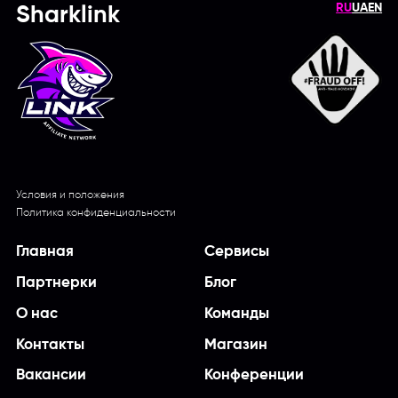
RU
UA
EN
Sharklink
Условия и положения
Политика конфиденциальности
Главная
Сервисы
Партнерки
Блог
О нас
Команды
Контакты
Магазин
Вакансии
Конференции