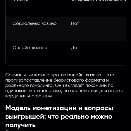
Социальные казино
Нет
Онлайн-казино
Да
Социальные казино против онлайн-казино – это
противопоставление безрискового формата и
реального гемблинга. Они выглядят похожими по
одинаковым технологиям, но последствия для игрока
кардинально разные.
Модель монетизации и вопросы
выигрышей: что реально можно
получить