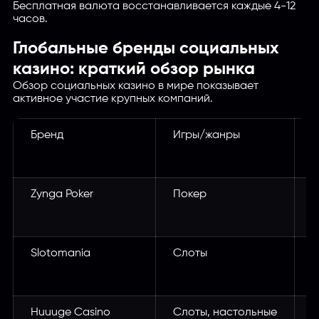
Бесплатная валюта восстанавливается каждые 4-12
часов.
Глобальные бренды социальных
казино: краткий обзор рынка
Обзор социальных казино в мире показывает
активное участие крупных компаний.
Бренд
Игры/жанры
П
Zynga Poker
Покер
i
Slotomania
Слоты
М
Huuuge Casino
Слоты, настольные
М