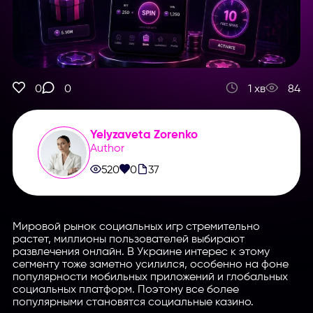
0
0
1 хв
84
Yelyzaveta Zorenko
Author
520
0
37
Мировой рынок социальных игр стремительно
растет, миллионы пользователей выбирают
развлечения онлайн. В Украине интерес к этому
сегменту тоже заметно усилился, особенно на фоне
популярности мобильных приложений и глобальных
социальных платформ. Поэтому все более
популярными становятся социальные казино.