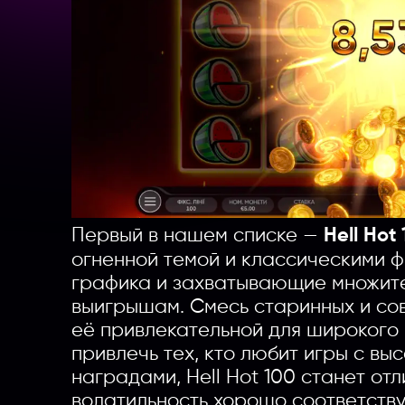
Первый в нашем списке —
Hell Hot
огненной темой и классическими 
графика и захватывающие множите
выигрышам. Смесь старинных и со
её привлекательной для широкого к
привлечь тех, кто любит игры с вы
наградами, Hell Hot 100 станет от
волатильность хорошо соответств