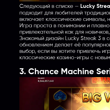
Следующий в списке —
Lucky Strea
подходит для любителей традицио
включает классические символы, 
Игра проста в понимании и плавно 
привлекательной как для новичков,
Знакомый дизайн Lucky Streak 3 в
обновлением делает её популярно
выбор, если вы хотите привлечь иг
классические казино-игры с новым
3. Chance Machine Ser