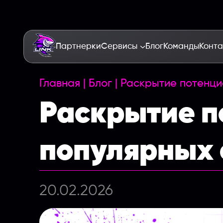
Партнерки
Сервисы
Блог
Команды
Конта
Главная
|
Блог
|
Раскрытие потенци
Раскрытие п
популярных 
20.02.2026