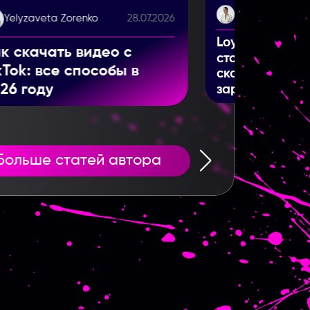
Yelyzaveta Zorenk
Yelyzaveta Zorenko
28.07.2026
Что такое мед
yalFans в 2026 году:
кто это и чем 
оит ли запускаться и
олько реально можно
работать
Больше статей автора