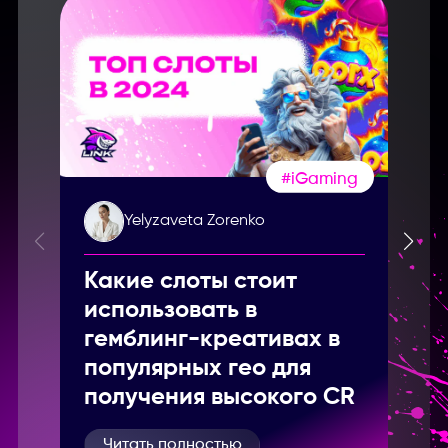
#iGaming
Yelyzaveta Zorenko
Какие слоты стоит
использовать в
гемблинг-креативах в
Введите название партнерки,
популярных гео для
сервиса,команды и т.п.
получения высокого CR
Читать полностью