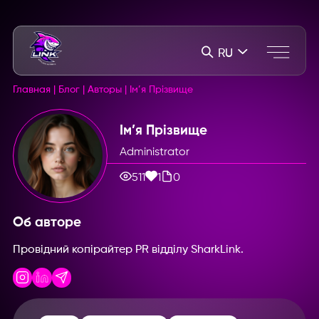
RU
Главная
|
Блог
|
Авторы
|
Ім’я Прізвище
Ім’я Прізвище
Administrator
511
1
0
Об авторе
Провідний копірайтер PR відділу SharkLink.