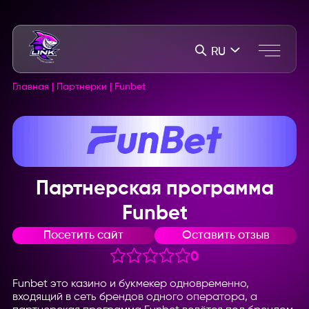
RU
Главная
|
Партнерки
|
Funbet
Партнерская программа
Funbet
Посетить сайт
Оставить отзыв
0
Funbet это казино и букмекер одновременно,
входящий в сеть брендов одного оператора, а