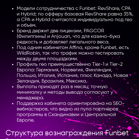
Модели сотрудничества с Funbet: RevShare, CPA
и Hybrid; по офферу базовая RevShare равна 35%,
а CPA и Hybrid считаются индивидуально под гео
и объём.
Бренд держит две лицензии, PAGCOR
(Филиппины) и Anjouan, что для казино-бука
редкость и добавляет легального веса.
Под одним кабинетом Affina, кроме Funbet, есть
WildRobin, так что трафик можно тестировать
между двумя площадками.
Профиль гео преимущественно Tier-1 и Tier-2
Европа: Германия, Норвегия, Финляндия,
Польша, Италия, Испания, плюс Канада, Новая
Зеландия, Бразилия, Мексика.
Выплаты приходят раз в месяц; точную
минималку и методы вывода согласуют у
менеджера.
Поддержка кабинета ориентирована на SEO-
вебмастеров, что видно из пула партнёров
программы в Скандинавии и Центральной
Европе.
Структура вознаграждения Funbet