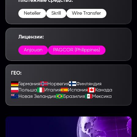
Платежные средства:
Neteller
Skrill
Wire Transfer
Лицензии:
Anjouan
PAGCOR (Philippines)
ГЕО:
Германия
Норвегия
Финляндия
Польша
Италия
Испания
Канада
Новая Зеландия
Бразилия
Мексика