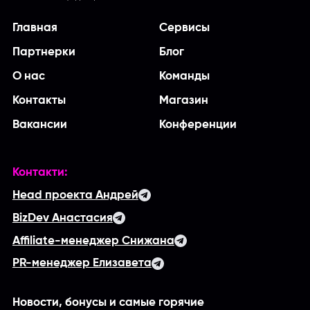
Главная
Сервисы
Партнерки
Блог
О нас
Команды
Контакты
Магазин
Вакансии
Конференции
Контакти:
Head проекта Андрей
BizDev Анастасия
Affiliate-менеджер Снижана
PR-менеджер Елизавета
Новости, бонусы и самые горячие