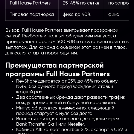
Full House Partners
25-45% по сетке
по запрос
Типовая партнерка
фикс до 40%
фикс
Вывод: Full House Partners выигрывает прозрачной
сеткой RevShare и полным обнулением минуса, а
проигрывает порогом 500 EUR и отсутствием крипты в
выплатах. Для команд с объемом этот размен в плюс,
для соло-старта порог ощутим.
Преимущества партнерской
программы Full House Partners
RevShare двигается от 25% до 45% по объему
NGR, без ручного переутверждения ставки
каждый раз.
Два собственных бренда дают развести трафик
между премиальной и бонусной воронками.
Минус обнуляется ежемесячно, следующий
период стартует с нуля без долга.
Выплаты приходят в первые две недели через
Bank Transfer, Skrill или Neteller.
Кабинет Affilka дает постбек S2S, экспорт в CSV и