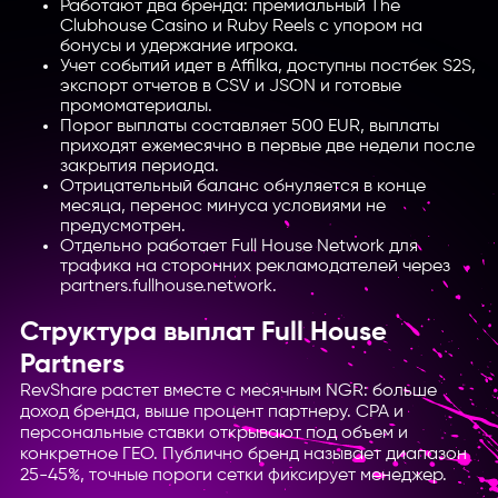
Работают два бренда: премиальный The
Clubhouse Casino и Ruby Reels с упором на
бонусы и удержание игрока.
Учет событий идет в Affilka, доступны постбек S2S,
экспорт отчетов в CSV и JSON и готовые
промоматериалы.
Порог выплаты составляет 500 EUR, выплаты
приходят ежемесячно в первые две недели после
закрытия периода.
Отрицательный баланс обнуляется в конце
месяца, перенос минуса условиями не
предусмотрен.
Отдельно работает Full House Network для
трафика на сторонних рекламодателей через
partners.fullhouse.network.
Структура выплат Full House
Partners
RevShare растет вместе с месячным NGR: больше
доход бренда, выше процент партнеру. CPA и
персональные ставки открывают под объем и
конкретное ГЕО. Публично бренд называет диапазон
25-45%, точные пороги сетки фиксирует менеджер.