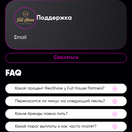
Поддержка
Email
Связаться
FAQ
Какой процент RevShare у Full House Partners?
Переносится ли минус на следующий месяц?
Бренд называет диапазон от 25% до 45% от
месячного NGR. Ставка поднимается ступенями
вместе с объемом, а точные пороги фиксирует
Какие бренды можно лить?
Нет, отрицательный баланс обнуляется в конце
персональный менеджер.
каждого месяца. Перенос минуса условиями
партнерки не предусмотрен.
Какой порог выплаты и как часто платят?
Два собственных казино, The Clubhouse Casino и
Ruby Reels, оба на лицензии Кюрасао. Через Full