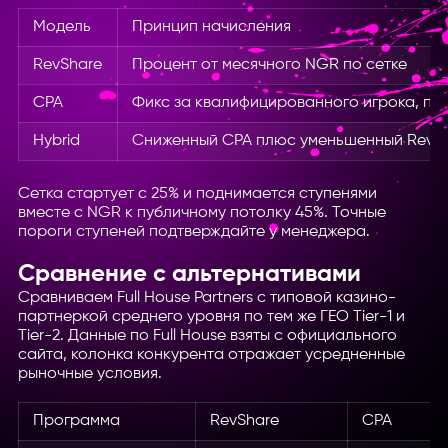
Модель
Принцип начисления
RevShare
Процент от месячного NGR по сетке
CPA
Фикс за квалифицированного игрока, по
Hybrid
Сниженный CPA плюс уменьшенный RevS
Сетка стартует с 25% и поднимается ступенями
вместе с NGR к публичному потолку 45%. Точные
пороги ступеней подтверждайте у менеджера.
Сравнение с альтернативами
Сравниваем Full House Partners с типовой казино-
партнеркой среднего уровня по тем же ГЕО Tier-1 и
Tier-2. Данные по Full House взяты с официального
сайта, колонка конкурента отражает усредненные
рыночные условия.
Программа
RevShare
CPA