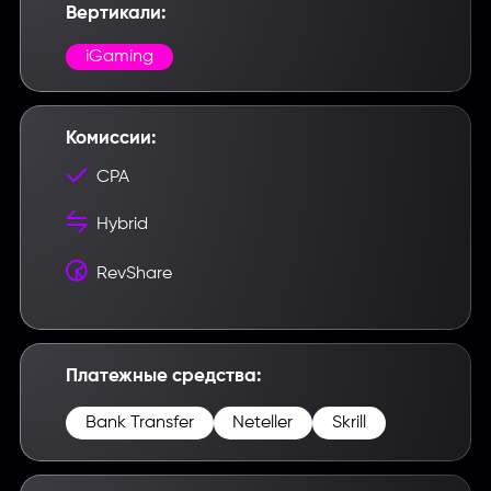
Вертикали:
Введите название партнерки,
iGaming
сервиса,команды и т.п.
Комиссии:
CPA
Hybrid
RevShare
Платежные средства:
Bank Transfer
Neteller
Skrill