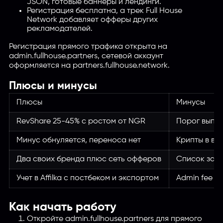
JSON, готовые баннеры и лендинги.
Регистрация бесплатна, а трек Full House
Network добавляет офферы других
рекламодателей.
Регистрация прямого трафика открыта на
admin.fullhouse.partners, сетевой аккаунт
оформляется на partners.fullhouse.network.
Плюсы и минусы
Плюсы
Минусы
RevShare 25-45% с ростом от NGR
Порог выпла
Минус обнуляется, переноса нет
Крипты в вы
Два своих бренда плюс сеть офферов
Список запр
Учет в Affilka с постбеком и экспортом
Admin fee и
Как начать работу
Откройте admin.fullhouse.partners для прямого