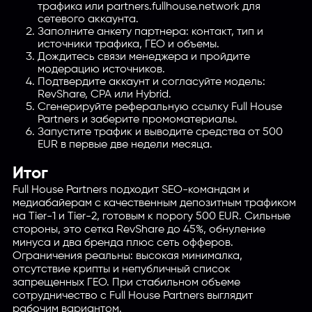
трафика или partners.fullhouse.network для
сетевого аккаунта.
Заполните анкету партнера: контакт, тип и
источники трафика, ГЕО и объемы.
Дождитесь связи менеджера и пройдите
модерацию источников.
Подтвердите аккаунт и согласуйте модель:
RevShare, CPA или Hybrid.
Сгенерируйте реферальную ссылку Full House
Partners и заберите промоматериалы.
Запустите трафик и выводите средства от 500
EUR в первые две недели месяца.
Итог
Full House Partners подходит SEO-командам и
медиабайерам с качественным депозитным трафиком
на Tier-1 и Tier-2, готовым к порогу 500 EUR. Сильные
стороны, это сетка RevShare до 45%, обнуление
минуса и два бренда плюс сеть офферов.
Ограничения реальны: высокая минималка,
отсутствие крипты и непубличный список
запрещенных ГЕО. При стабильном объеме
сотрудничество с Full House Partners выглядит
рабочим вариантом.