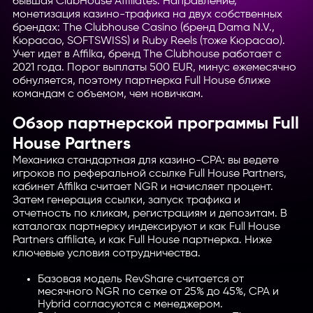
бывшая ClubHouse Affiliates. Направление,
монетизация казино-трафика на двух собственных
брендах: The Clubhouse Casino (бренд Dama N.V.,
Кюрасао, SOFTSWISS) и Ruby Reels (тоже Кюрасао).
Учет идет в Affilka, бренд The Clubhouse работает с
2021 года. Порог выплаты 500 EUR, минус ежемесячно
обнуляется, поэтому партнерка Full House ближе
командам с объемом, чем новичкам.
Обзор партнерской программы Full
House Partners
Механика стандартная для казино-CPA: вы ведете
игроков по реферальной ссылке Full House Partners,
кабинет Affilka считает NGR и начисляет процент.
Затем генерация ссылки, запуск трафика и
отчетность по кликам, регистрациям и депозитам. В
каталогах партнерку индексируют и как Full House
Partners affiliate, и как Full House партнерка. Ниже
ключевые условия сотрудничества.
Базовая модель RevShare считается от
месячного NGR по сетке от 25% до 45%, CPA и
Hybrid согласуются с менеджером.