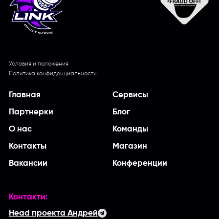
Условия и положения
Политика конфиденциальности
Главная
Сервисы
Партнерки
Блог
О нас
Команды
Контакты
Магазин
Вакансии
Конференции
Контакти:
Head проекта Андрей