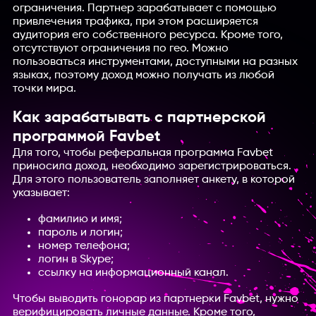
ограничения. Партнер зарабатывает с помощью
привлечения трафика, при этом расширяется
аудитория его собственного ресурса. Кроме того,
отсутствуют ограничения по гео. Можно
пользоваться инструментами, доступными на разных
языках, поэтому доход можно получать из любой
точки мира.
Как зарабатывать с партнерской
программой Favbet
Для того, чтобы реферальная программа Favbet
приносила доход, необходимо зарегистрироваться.
Для этого пользователь заполняет анкету, в которой
указывает:
фамилию и имя;
пароль и логин;
номер телефона;
логин в Skype;
ссылку на информационный канал.
Чтобы выводить гонорар из партнерки Favbet, нужно
верифицировать личные данные. Кроме того,