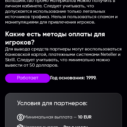
Большинство промо материалов можно получить в
личном кабинете. Следует учитывать, что
допускается использование только легальных
источников трафика. Нельзя пользоваться спамом и
манипуляциями для привлечения игроков.
Какие есть методы оплаты для
игроков?
Для вывода средств партнеры могут воспользоваться
банковской картой, платежными системами Neteller и
Skrill. Следует учитывать, что минимально можно
вывести от 50 долларов.
Работает
Год основания: 1999.
Условия для партнеров:
Минимальная выплата —
10 EUR