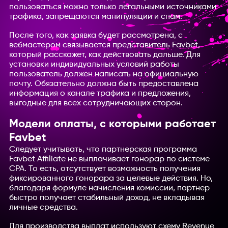
пользоваться можно только легальными источниками
трафика, запрещаются манипуляции и спам.
После того, как заявка будет рассмотрена, с
вебмастером связывается представитель Favbet,
который расскажет, как действовать дальше. Для
установки индивидуальных условий работы
пользователь должен написать на официальную
почту. Обязательно должна быть предоставлена
информация о канале трафика и предложения,
выгодные для всех сотрудничающих сторон.
Модели оплаты, с которыми работает
Favbet
Следует учитывать, что партнерская программа
Favbet Affiliate не выплачивает гонорар по системе
СРА. То есть, отсутствует возможность получения
фиксированного гонорара за целевые действия. Но,
благодаря формуле начисления комиссии, партнер
быстро получает стабильный доход, не вкладывая
личные средства.
Для производства выплат используют схему Revenue