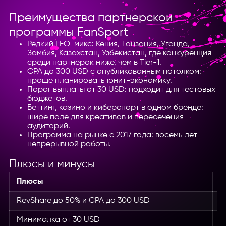
Преимущества партнерской
программы FanSport
Редкий ГЕО-микс: Кения, Танзания, Уганда,
Замбия, Казахстан, Узбекистан, где конкуренция
среди партнерок ниже, чем в Tier-1.
CPA до 300 USD с опубликованным потолком:
проще планировать юнит-экономику.
Порог выплаты от 30 USD: подходит для тестовых
бюджетов.
Беттинг, казино и киберспорт в одном бренде:
шире поле для креативов и пересечения
аудиторий.
Программа на рынке с 2017 года: восемь лет
непрерывной работы.
Плюсы и минусы
Плюсы
М
RevShare до 50% и CPA до 300 USD
О
Минималка от 30 USD
A