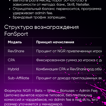
Выплаты раз в месяц, порог 30-100 USD в
зависимости от метода: банк, Skrill, Neteller.
Отрицательный баланс переносится, программа
удерживает admin fee.
Брендовый трафик запрещен.
Структура вознаграждения
FanSport
Модель
Принцип начисления
RevShare
Процент от NGR привлеченных игроко
CPA
Фиксированная сумма за игрока с деп
Hybrid
Комбинация CPA и RevShare под объем
Sub-Affiliate
Процент от дохода приглашенных веб
Формула: NGR = Bets — Wins — Bonuses — Admin Fee.
Цепочка вычетов короче типовой, без платежных
комиссий и чарджбеков, но admin fee в ней есть, его
размер уточняется у менеджера.