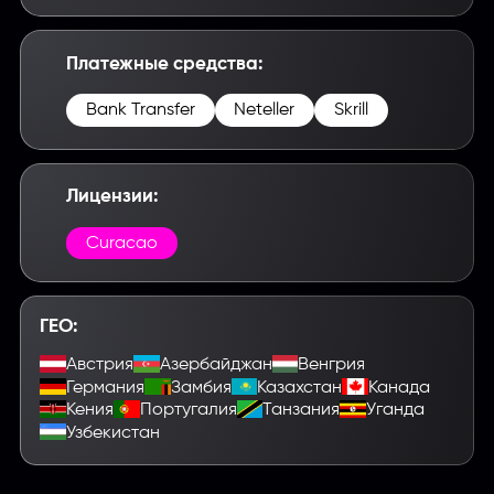
Платежные средства:
Bank Transfer
Neteller
Skrill
Введите название партнерки,
сервиса,команды и т.п.
Лицензии:
Curacao
ГЕО:
Австрия
Азербайджан
Венгрия
Германия
Замбия
Казахстан
Канада
Кения
Португалия
Танзания
Уганда
Узбекистан