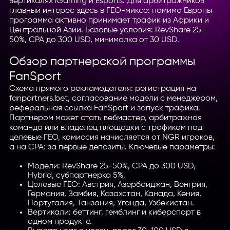
вертикалях iGaming и Esports. Для арбитражников
главный интерес здесь в ГЕО-миксе: помимо Европы
программа активно принимает трафик из Африки и
Центральной Азии. Базовые условия: RevShare 25-
50%, CPA до 300 USD, минималка от 30 USD.
Обзор партнерской программы
FanSport
Схема прямого рекламодателя: регистрация на
fanpartners.bet, согласование модели с менеджером,
реферальная ссылка FanSport и запуск трафика.
Партнером может стать вебмастер, арбитражная
команда или владелец площадки с трафиком под
целевые ГЕО, комиссия начисляется от NGR игроков,
а на CPA: за первые депозиты. Ключевые параметры:
Модели: RevShare 25-50%, CPA до 300 USD,
Hybrid, субпартнерка 5%.
Целевые ГЕО: Австрия, Азербайджан, Венгрия,
Германия, Замбия, Казахстан, Канада, Кения,
Португалия, Танзания, Уганда, Узбекистан.
Вертикали: беттинг, гемблинг и киберспорт в
одном продукте.