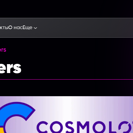
кты
О нас
Еще
rs
ers