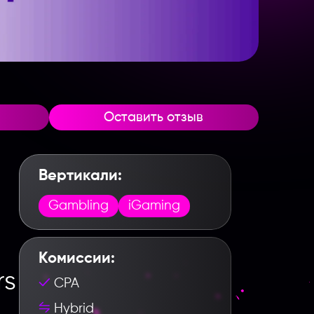
Оставить отзыв
Вертикали:
Gambling
iGaming
Комиссии:
rs
CPA
Hybrid