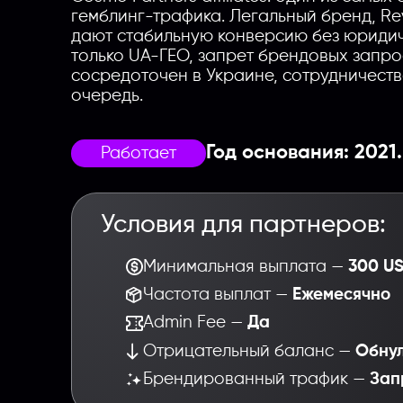
гемблинг-трафика. Легальный бренд, Re
дают стабильную конверсию без юридич
только UA-ГЕО, запрет брендовых запро
сосредоточен в Украине, сотрудничеств
очередь.
Год основания: 2021.
Работает
Условия для партнеров:
Минимальная выплата —
300 U
Частота выплат —
Ежемесячно
Admin Fee —
Да
Отрицательный баланс —
Обнул
Брендированный трафик —
Зап