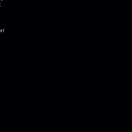
х
в
ит