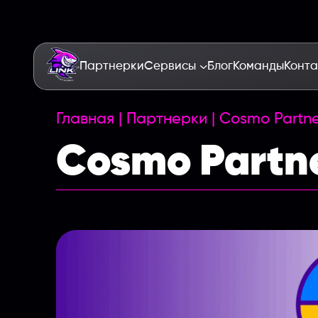
Партнерки
Сервисы
Блог
Команды
Конта
Главная
|
Партнерки
|
Cosmo Partne
Cosmo Partn