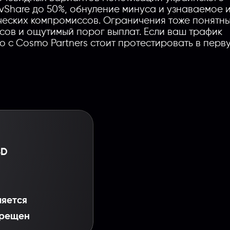
vShare до 50%, обнуление минуса и узнаваемое 
Введите название партнерки, сервиса,команды и т.п.
еских компромиссов. Ограничения тоже понятны
сов и ощутимый порог выплат. Если ваш трафик
о с Cosmo Partners стоит протестировать в перв
SD
яется
рещен