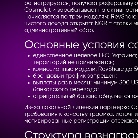
регистрируется, получает реферальную 
Cosmolot и зарабатывает на активност
начисляется по трем моделям: RevShare 
чистого дохода открыта: NGR = ставки 
административный сбор.
Основные условия с
единственное целевое ГЕО: Украина;
территорий не принимается;
комиссионные модели: RevShare до 50%
брендовый трафик запрещен;
выплаты раз в месяц; минимум 300 U
банковского перевода;
отрицательный баланс обнуляется е
Из-за локальной лицензии партнерка Co
требования к качеству трафика: источн
мотивированные регистрации отсекаютс
Структура вознагра