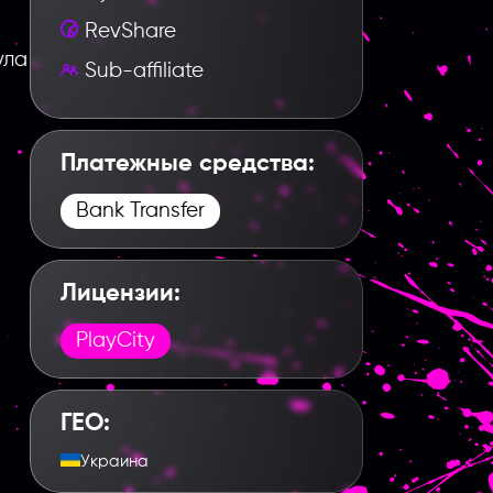
RevShare
ула
Sub-affiliate
Платежные средства:
Bank Transfer
Лицензии:
PlayCity
ГЕО:
Украина