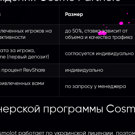
я
Размер
влеченных игроков на
до 50%, ставка зависит от
активности
объема и качества трафика
та за игрока,
согласуется индивидуально
ne (первый депозит)
 процент RevShare
индивидуально
привлеченных вами
по запросу у менеджера
нерской программы Cos
smolot работает по украинской лицензии, поэто