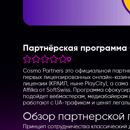
Партнёрская программа
0
Cosmo Partners это официальной партн
первых лицензированных онлайн-казино
лицензии (КРАИЛ, ныне PlayCity), а са
Affilka от SoftSwiss. Программа сфокус
подойдет вебмастерам, медиабайерам и
работают с UA-трафиком и ценят легал
Обзор партнерской 
Принцип сотрудничества классический 