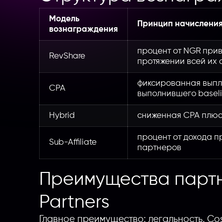
Модель
Принцип начислени
вознаграждения
процент от NGR при
RevShare
протяжении всей их 
фиксированная выпла
CPA
выполнившего baseli
Hybrid
сниженная CPA плюс
процент от дохода 
Sub-Affiliate
партнеров
Преимущества парт
Partners
Главное преимущество: легальность. Co