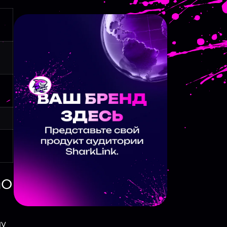
mo
му