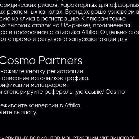
т юридических рисков, характерных для офшорны
лых рекламных каналах. Бренд хорошо узнаваем 
сию из клика в регистрацию. К плюсам также
мых высоких ставок на UA-рынке), пожизненная
а и прозрачная статистика Affilka. Отдельно сто
ют с промо и регулярно запускают акции для
 Cosmo Partners
 нажмите кнопку регистрации.
, описание источников трафика.
ерификации менеджером.
 и сгенерируйте реферальную ссылку Cosmo
живайте конверсии в Affilka.
ите выплату.
ых очевидных вариантов монетизации украинского