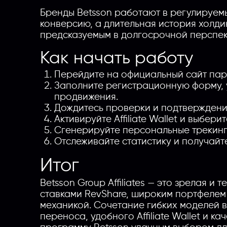
Бренды Betsson работают в регулируем
конверсию, а длительная история холди
предсказуемым в долгосрочной перспек
Как начать работу
Перейдите на официальный сайт партн
Заполните регистрационную форму, 
продвижения.
Дождитесь проверки и подтверждени
Активируйте Affiliate Wallet и выбе
Сгенерируйте персональные трекинго
Отслеживайте статистику и получайт
Итог
Betsson Group Affiliates — это зрелая 
ставками RevShare, широким портфеле
механикой. Сочетание гибких моделей 
переноса, удобного Affiliate Wallet и 