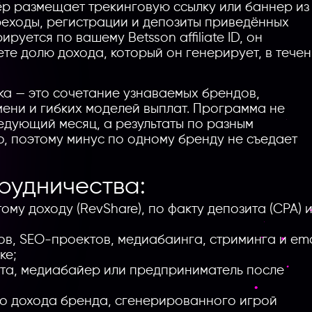
ёр размещает трекинговую ссылку или баннер из
реходы, регистрации и депозиты приведённых
руется по вашему Betsson affiliate ID, он
ете долю дохода, который он генерирует, в тече
ка — это сочетание узнаваемых брендов,
мени и гибких моделей выплат. Программа не
едующий месяц, а результаты по разным
, поэтому минус по одному бренду не съедает
рудничества:
му доходу (RevShare), по факту депозита (CPA) 
в, SEO-проектов, медиабаинга, стриминга и ema
ке;
йта, медиабайер или предприниматель после
го дохода бренда, сгенерированного игрой