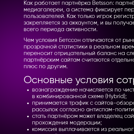
Как работает партнёрка Betsson: партн
медиагалереи, а система фиксирует пе
пользователей. Как только игрок регистри
закрепляется за аккаунтом, и вы получа
всего периода активности.
Чем условия Бетссон отличаются от рын
прозрачной статистики в реальном вре
переносит отрицательный баланс на сл
партнёрским сайтам считаются отдельно
плюс по другим.
Основные условия сот
вознаграждение начисляется по чисто
в комбинированной схеме (Hybrid);
принимается трафик с сайтов-обзоро
рассылок согласно антиспам-полити
стать партнёром может владелец са
прохождения модерации;
комиссия выплачивается из реально