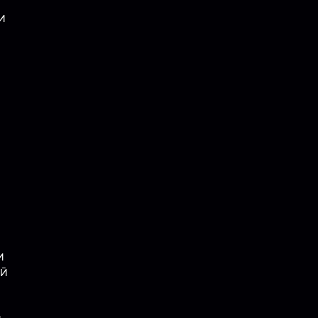
и
и
ой